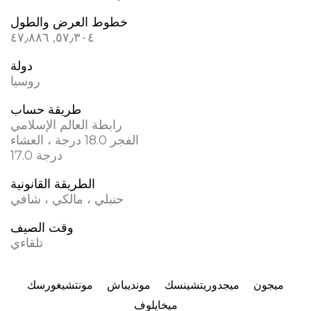
خطوط العرض والطول
٥٧٫٣٠٤, ٤٧٫٨٨٦
دولة
روسيا
طريقة حساب
رابطة العالم الإسلامي
الفجر 18.0 درجة ، العشاء
17.0 درجة
الطريقة القانونية
حنبلي ، مالكي ، شافي
وقت الصيف
تلقاءي
ميجون
ميجدوريتشينسك
مونديباش
مونتشيغورسك
ميخايلوف