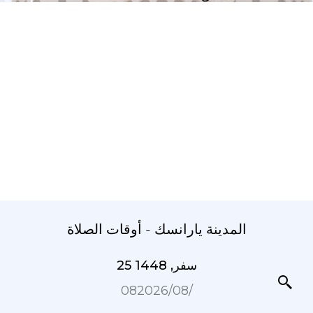
المدينة يارانسك - أوقات الصلاة
25 سفر, 1448
08‏/08‏/2026