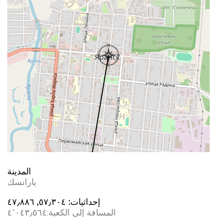
المدينة
يارانسك
إحداثيات:
٥٧٫٣٠٤, ٤٧٫٨٨٦
المسافة إلى الكعبة:
٤٬٠٤٣٫٥٦٤