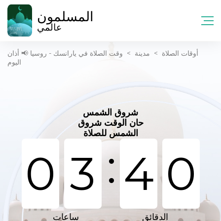
المسلمون
عالمي
أوقات الصلاة
>
مدينة
>
وقت الصلاة في يارانسك - روسيا 📢 أذان
اليوم
شروق الشمس
حان الوقت شروق
الشمس للصلاة
:
0
3
4
0
الدقائق
ساعات