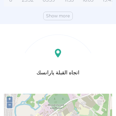
8
23:52
03:59
11:55
16:05
19:47
Show more
اتجاه القبلة يارانسك
+
−