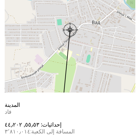
المدينة
فاد
إحداثيات:
٥٥٫٥٣, ٤٤٫٢٠٢
المسافة إلى الكعبة:
٣٬٨١٠٫٠١٤