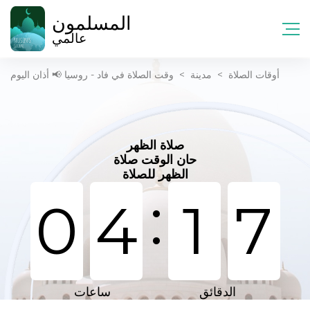
المسلمون
عالمي
أوقات الصلاة
>
مدينة
>
وقت الصلاة في فاد - روسيا 📢 أذان اليوم
صلاة الظهر
حان الوقت صلاة
الظهر للصلاة
:
0
4
1
7
الدقائق
ساعات