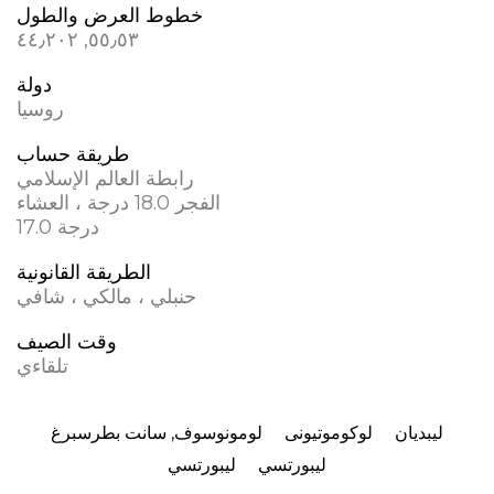
خطوط العرض والطول
٥٥٫٥٣, ٤٤٫٢٠٢
دولة
روسيا
طريقة حساب
رابطة العالم الإسلامي
الفجر 18.0 درجة ، العشاء
17.0 درجة
الطريقة القانونية
حنبلي ، مالكي ، شافي
وقت الصيف
تلقاءي
ليبديان
لوکوموتیونی
لومونوسوف, سانت بطرسبرغ
ليبورتسي
ليبورتسي