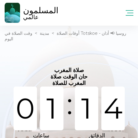
المسلمون
عالمي
أوقات الصلاة
>
مدينة
>
وقت الصلاة في Totskoe - روسيا 📢 أذان
اليوم
صلاة المغرب
حان الوقت صلاة
المغرب للصلاة
:
0
1
1
4
الدقائق
ساعات