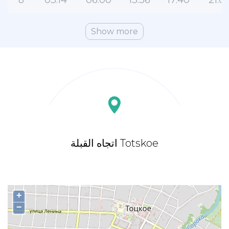
8
03:14
06:00
13:36
17:40
21:0
Show more
اتجاه القبلة Totskoe
+
−