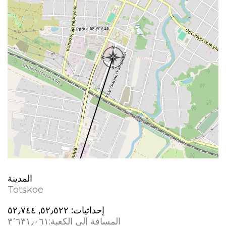
المدينة
Totskoe
إحداثيات:
٥٢٫٥٢٢, ٥٢٫٧٤٤
المسافة إلى الكعبة:
٣٬٦٣١٫٠٦١