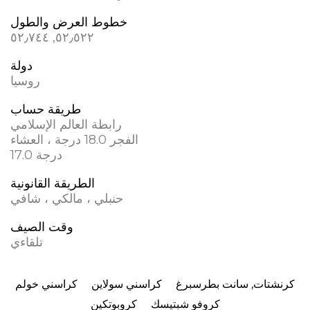
خطوط العرض والطول
٥٢٫٥٢٢, ٥٢٫٧٤٤
دولة
روسيا
طريقة حساب
رابطة العالم الإسلامي
الفجر 18.0 درجة ، العشاء
17.0 درجة
الطريقة القانونية
حنبلي ، مالكي ، شافي
وقت الصيف
تلقاءي
كرنشتات, سانت بطرسبرغ
كراسني سولاين
كراسني خولم
كروفو شبتيسك
كروبوتكين