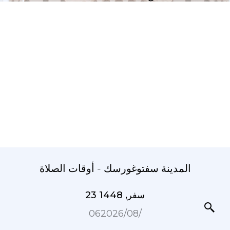
المدينة سفتوغورسك - أوقات الصلاة
23 سفر, 1448
06‏/08‏/2026