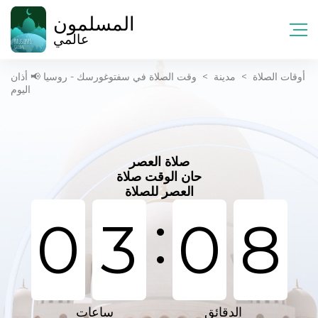
المسلمون
عالمي
أوقات الصلاة
>
مدينة
>
وقت الصلاة في سفتوغورسك - روسيا 📢 أذان
اليوم
صلاة العصر
حان الوقت صلاة
العصر للصلاة
:
0
3
0
8
الدقائق
ساعات