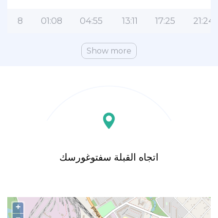
8
01:08
04:55
13:11
17:25
21:24
Show more
اتجاه القبلة سفتوغورسك
+