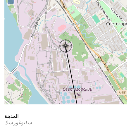
−
المدينة
سفتوغورسك