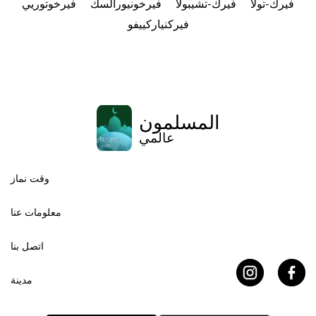
فيرك-تولا
فيرك-تشيبولا
فيرخونيورالسك
فيرخوتوريي
فيركنياركييفو
المسلمون
عالمي
وقت نماز
معلومات عنا
اتصل بنا
مدينة