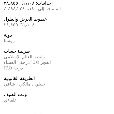
إحداثيات:
٦١٫١٠٨, ٢٨٫٨٥٥
المسافة إلى الكعبة:
٤٬٤٩٤٫٢٢٨
خطوط العرض والطول
٦١٫١٠٨, ٢٨٫٨٥٥
دولة
روسيا
طريقة حساب
رابطة العالم الإسلامي
الفجر 18.0 درجة ، العشاء
17.0 درجة
الطريقة القانونية
حنبلي ، مالكي ، شافي
وقت الصيف
تلقاءي