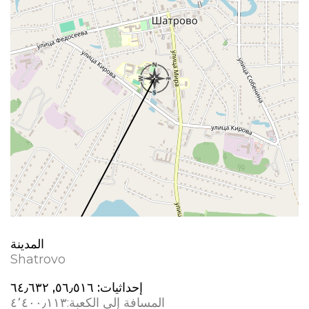
المدينة
Shatrovo
إحداثيات:
٥٦٫٥١٦, ٦٤٫٦٣٢
المسافة إلى الكعبة:
٤٬٤٠٠٫١١٣