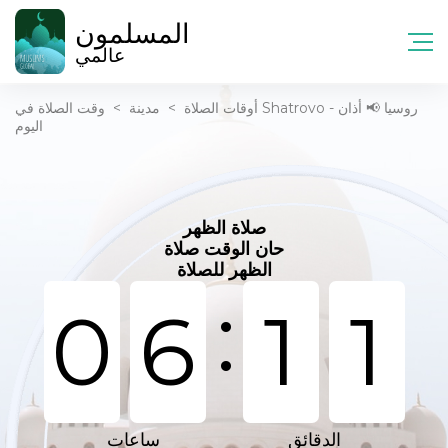
المسلمون
عالمي
أوقات الصلاة
>
مدينة
>
وقت الصلاة في Shatrovo - روسيا 📢 أذان
اليوم
صلاة الظهر
حان الوقت صلاة
الظهر للصلاة
:
0
6
1
1
الدقائق
ساعات