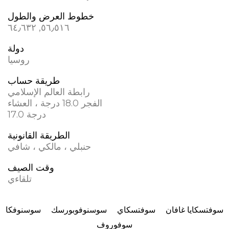
خطوط العرض والطول
٥٦٫٥١٦, ٦٤٫٦٣٢
دولة
روسيا
طريقة حساب
رابطة العالم الإسلامي
الفجر 18.0 درجة ، العشاء
17.0 درجة
الطريقة القانونية
حنبلي ، مالكي ، شافي
وقت الصيف
تلقاءي
سوفتسكايا غافان
سوفتسكاي
سوسنوفوبورسك
سوسنوفكا
سوفوروف