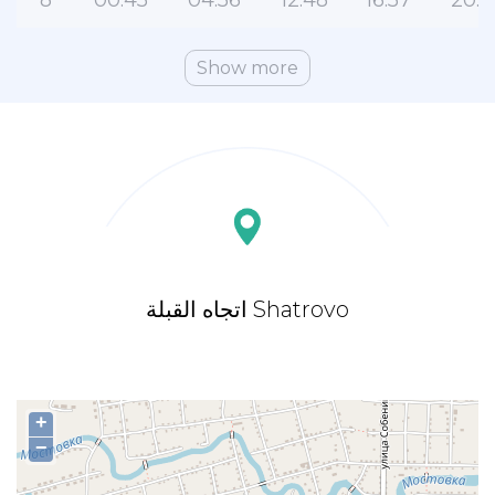
8
00:45
04:56
12:48
16:57
20:3
Show more
اتجاه القبلة Shatrovo
+
−