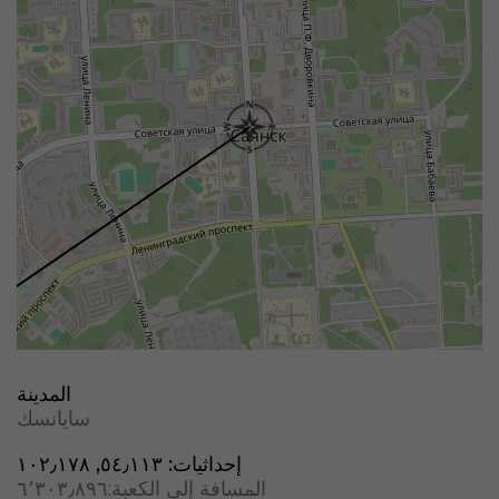
المدينة
سايانسك
إحداثيات:
٥٤٫١١٣, ١٠٢٫١٧٨
المسافة إلى الكعبة:
٦٬٣٠٣٫٨٩٦