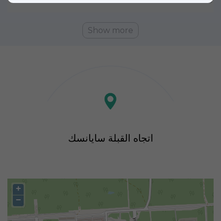
8
02:28
05:36
13:18
17:24
20:57
Show more
اتجاه القبلة سايانسك
+
−