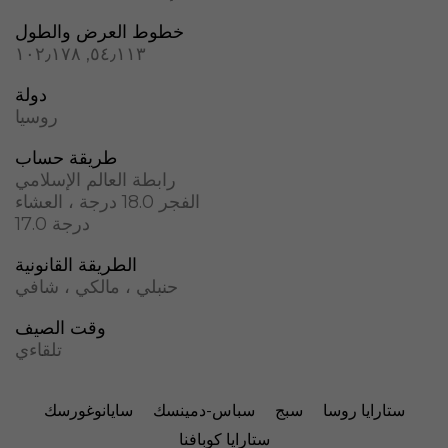
خطوط العرض والطول
٥٤٫١١٣, ١٠٢٫١٧٨
دولة
روسيا
طريقة حساب
رابطة العالم الإسلامي
الفجر 18.0 درجة ، العشاء
17.0 درجة
الطريقة القانونية
حنبلي ، مالكي ، شافي
وقت الصيف
تلقاءي
ستارايا روسا
سبج
سباس-دمينسك
سايانوغورسك
ستارايا كوبافنا