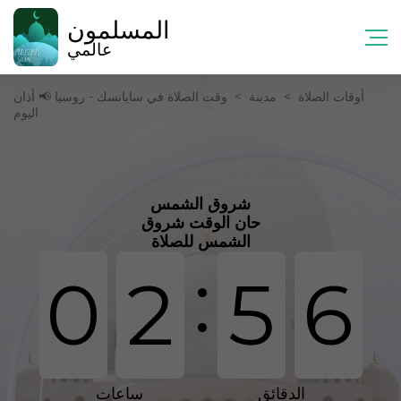
المسلمون
عالمي
أوقات الصلاة
>
مدينة
>
وقت الصلاة في سايانسك - روسيا 📢 أذان
اليوم
شروق الشمس
حان الوقت شروق
الشمس للصلاة
:
0
2
5
6
الدقائق
ساعات