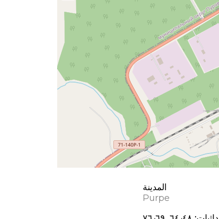
المدينة
Purpe
اثيات:
٦٤٫٤٨, ٧٦٫٦٩