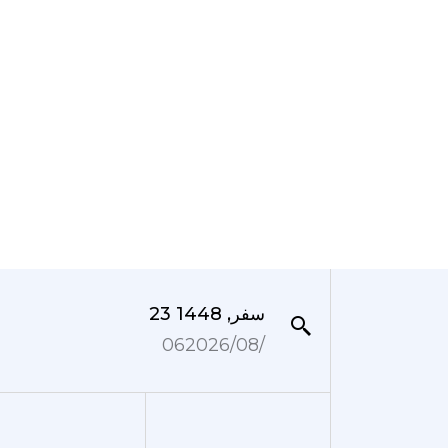
23 سفر, 1448
06‏/08‏/2026