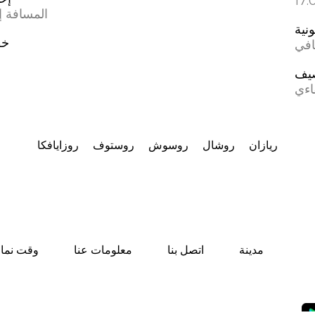
المسافة إل
ونية
خط
افي
يف
اءي
ريازان
روشال
روسوش
روستوف
روزايافكا
مدينة
اتصل بنا
معلومات عنا
وقت نماز