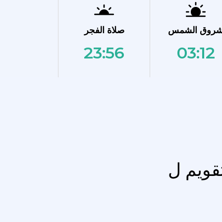
روق الشمس
صلاة الفجر
23:56
03:12