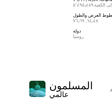
ى الكعبة:
٥٬٤٩٥٫٤٨٩
وط العرض والطول
٦٤٫٤٨, ٧٦٫٦٩
دولة
روسيا
المسلمون
عالمي