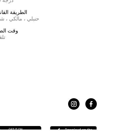
17.0 درجة
الطريقة القان
حنبلي ، مالكي ، ش
وقت الص
تلق