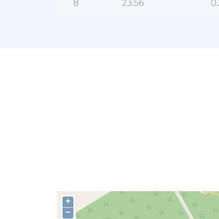
8
23:56
0
+
−