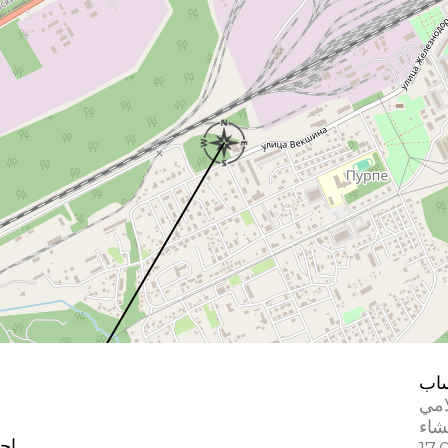
اب
امي
إحد