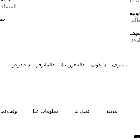
المسافة 
ونية
خط
شافي
صيف
قاءي
دانيلوف
دانكوف
دالنيغورسك
دالماتوفو
دافيدوفو
مدينة
اتصل بنا
معلومات عنا
وقت نماز