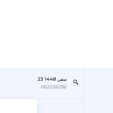
23 سفر, 1448
06‏/08‏/2026