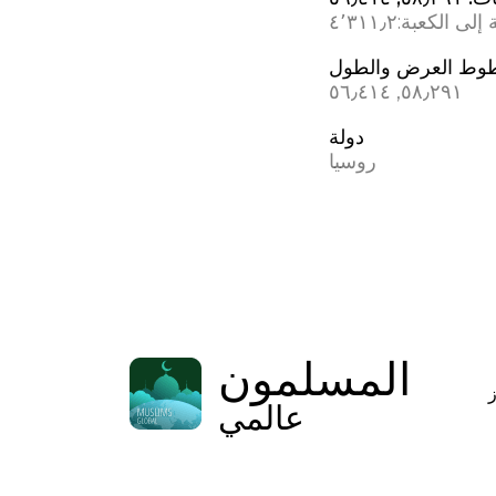
إلى الكعبة:
٤٬٣١١٫٢
وط العرض والطول
٥٨٫٢٩١, ٥٦٫٤١٤
دولة
روسيا
المسلمون
عالمي