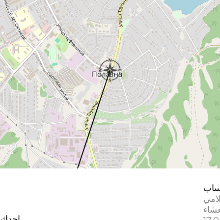
ساب
لامي
إحداثي