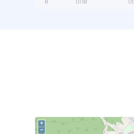
8
01:18
05
+
−