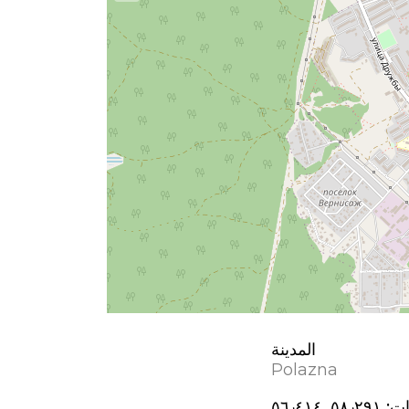
المدينة
Polazna
ات:
٥٨٫٢٩١, ٥٦٫٤١٤