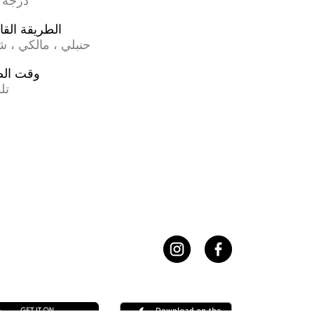
17.0 درجة
الطريقة القان
حنبلي ، مالكي ، 
وقت ال
تل