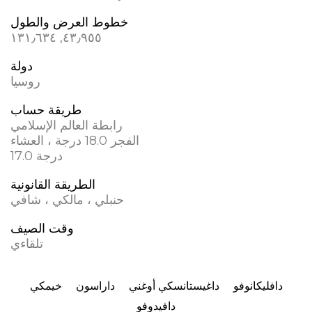
خطوط العرض والطول
٤٣٫٩٥٥, ١٣١٫٦٣٤
دولة
روسيا
طريقة حساب
رابطة العالم الإسلامي
الفجر 18.0 درجة ، العشاء
17.0 درجة
الطريقة القانونية
حنبلي ، مالكي ، شافي
وقت الصيف
تلقاءي
دافليكانوفو
داغيستانسكي أوغني
داراسون
خيمكي
دافيدوفو