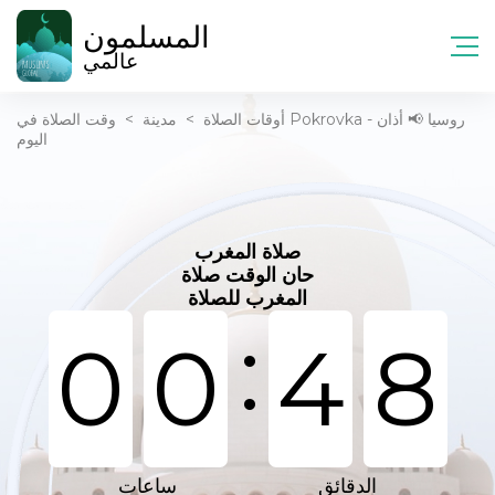
المسلمون
عالمي
أوقات الصلاة
>
مدينة
>
وقت الصلاة في Pokrovka - روسيا 📢 أذان
اليوم
صلاة المغرب
حان الوقت صلاة
المغرب للصلاة
:
0
0
4
8
الدقائق
ساعات