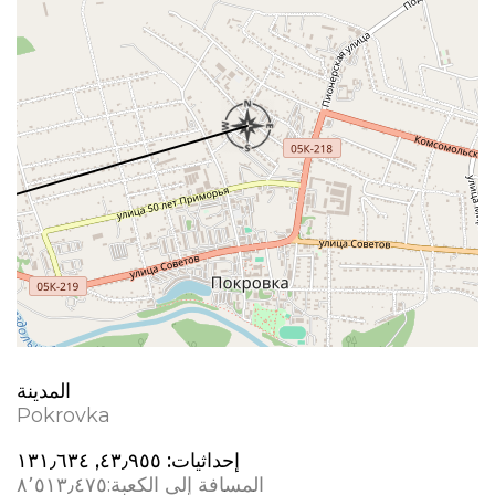
المدينة
Pokrovka
إحداثيات:
٤٣٫٩٥٥, ١٣١٫٦٣٤
المسافة إلى الكعبة:
٨٬٥١٣٫٤٧٥