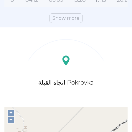
8
04:12
06:09
13:20
17:15
20:29
Show more
اتجاه القبلة Pokrovka
+
−