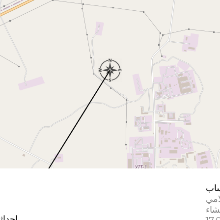
اب
امي
إحداث