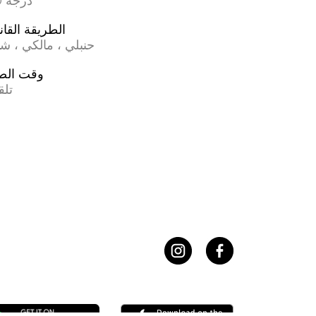
17.0 درجة
الطريقة القان
حنبلي ، مالكي ، ش
وقت الص
تلق