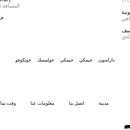
المسافة إل
ونية
خط
افي
يف
اءي
داراسون
خيمكي
خيمكي
خولمسك
خوتكوفو
مدينة
اتصل بنا
معلومات عنا
وقت نماز