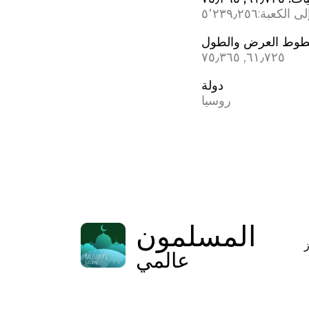
ى الكعبة:
٥٬٢٣٩٫٢٥٦
وط العرض والطول
٦١٫٧٢٥, ٧٥٫٣٦٥
دولة
روسيا
المسلمون
عالمي