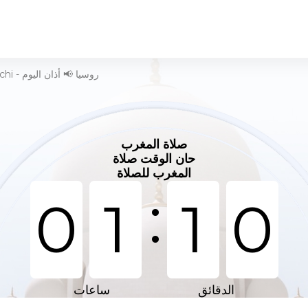
وقت الصلاة في Gorod Pokachi - روسيا 📢 أذان اليوم
صلاة المغرب
حان الوقت صلاة
المغرب للصلاة
:
0
1
1
0
الدقائق
ساعات