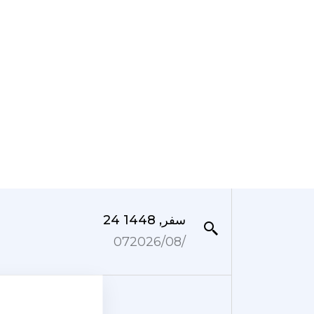
24 سفر, 1448
07‏/08‏/2026