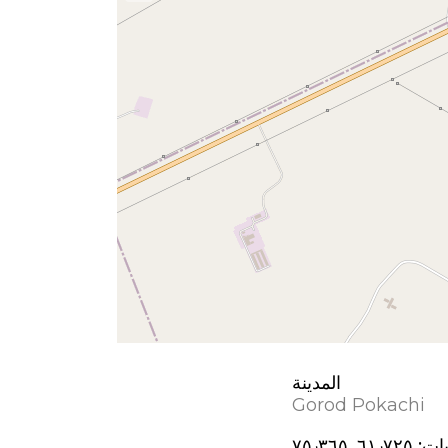
المدينة
Gorod Pokachi
يات:
٦١٫٧٢٥, ٧٥٫٣٦٥