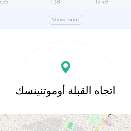
:35
11:38
15:49
Show more
اتجاه القبلة أوموتنينسك