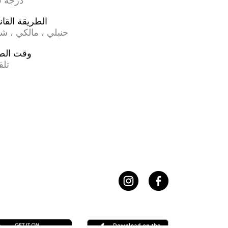
17.0 درجة
الطريقة القان
حنبلي ، مالكي ، ش
وقت الص
تلق