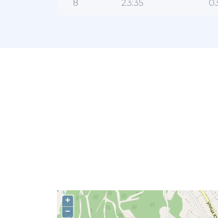
8
23:35
03
+
−