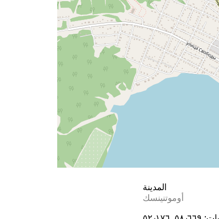
المدينة
أوموتنينسك
يات:
٥٨٫٦٦٩, ٥٢٫١٧٦