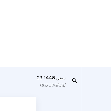
23 سفر, 1448
06‏/08‏/2026