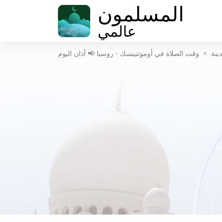
المسلمون
عالمي
ينة
>
وقت الصلاة في أوموتنينسك - روسيا 📢 أذان اليوم