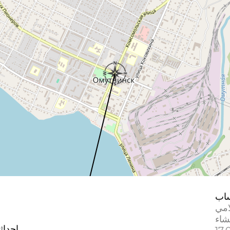
اب
امي
إحداث