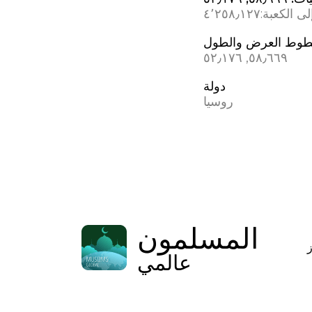
ى الكعبة:
٤٬٢٥٨٫١٢٧
وط العرض والطول
٥٨٫٦٦٩, ٥٢٫١٧٦
دولة
روسيا
المسلمون
عالمي