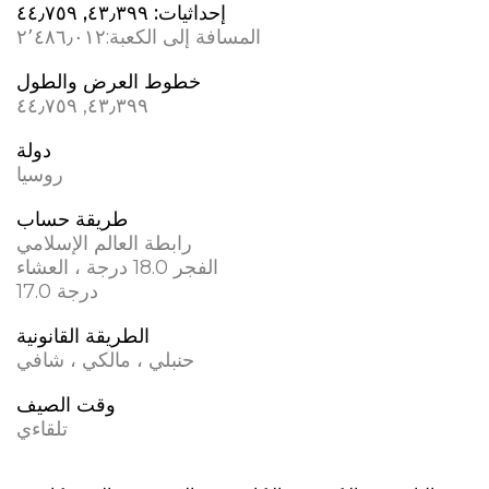
إحداثيات:
٤٣٫٣٩٩, ٤٤٫٧٥٩
المسافة إلى الكعبة:
٢٬٤٨٦٫٠١٢
خطوط العرض والطول
٤٣٫٣٩٩, ٤٤٫٧٥٩
دولة
روسيا
طريقة حساب
رابطة العالم الإسلامي
الفجر 18.0 درجة ، العشاء
17.0 درجة
الطريقة القانونية
حنبلي ، مالكي ، شافي
وقت الصيف
تلقاءي