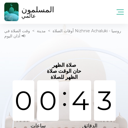
المسلمون
عالمي
أوقات الصلاة
>
مدينة
>
وقت الصلاة في Nizhnie Achaluki - روسيا
📢 أذان اليوم
صلاة الظهر
حان الوقت صلاة
الظهر للصلاة
:
0
0
4
3
الدقائق
ساعات