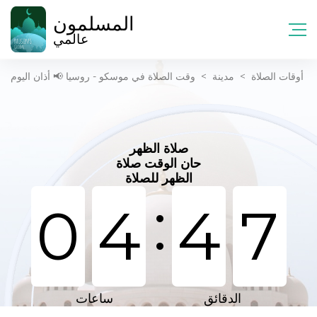
المسلمون
عالمي
أوقات الصلاة
>
مدينة
>
وقت الصلاة في موسكو - روسيا 📢 أذان اليوم
صلاة الظهر
حان الوقت صلاة
الظهر للصلاة
:
0
4
4
7
الدقائق
ساعات