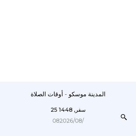
المدينة موسكو - أوقات الصلاة
25 سفر, 1448
08‏/08‏/2026