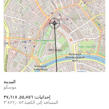
المدينة
موسكو
إحداثيات:
٥٥٫٧٥٦, ٣٧٫٦١٧
المسافة إلى الكعبة:
٣٬٨٢٢٫٠٨٣