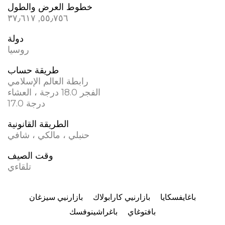
خطوط العرض والطول
٥٥٫٧٥٦, ٣٧٫٦١٧
دولة
روسيا
طريقة حساب
رابطة العالم الإسلامي
الفجر 18.0 درجة ، العشاء
17.0 درجة
الطريقة القانونية
حنبلي ، مالكي ، شافي
وقت الصيف
تلقاءي
باغايفسكايا
بازارنيي كارابولاك
بازارنيي سيزغان
بافتوغاي
باغراشينوفسك