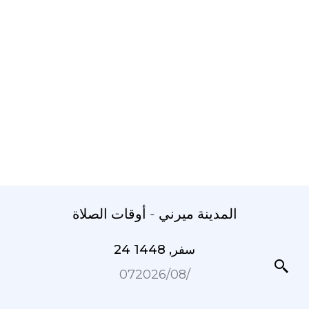
المدينة ميرني - أوقات الصلاة
24 سفر, 1448
07‏/08‏/2026