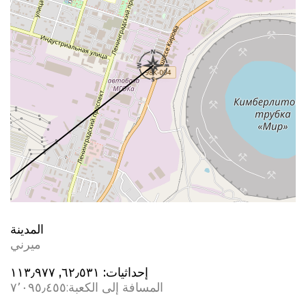
المدينة
ميرني
إحداثيات:
٦٢٫٥٣١, ١١٣٫٩٧٧
المسافة إلى الكعبة:
٧٬٠٩٥٫٤٥٥