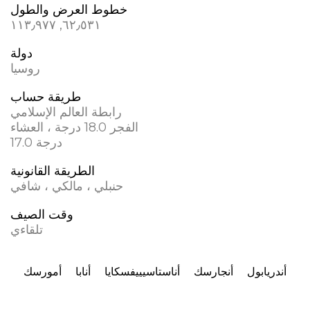
خطوط العرض والطول
٦٢٫٥٣١, ١١٣٫٩٧٧
دولة
روسيا
طريقة حساب
رابطة العالم الإسلامي
الفجر 18.0 درجة ، العشاء
17.0 درجة
الطريقة القانونية
حنبلي ، مالكي ، شافي
وقت الصيف
تلقاءي
أندريابول
أنجارسك
أناستاسيييفسكايا
أنابا
أمورسك