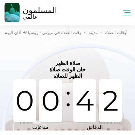
المسلمون
عالمي
أوقات الصلاة
>
مدينة
>
وقت الصلاة في ميرني - روسيا 📢 أذان اليوم
صلاة الظهر
حان الوقت صلاة
الظهر للصلاة
:
0
0
4
2
الدقائق
ساعات