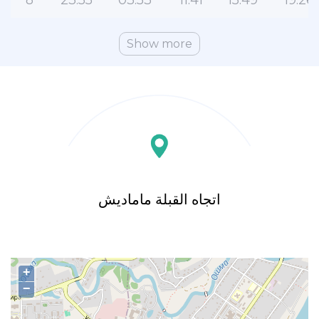
8
23:55
03:53
11:41
15:49
19:26
Show more
اتجاه القبلة ماماديش
+
−