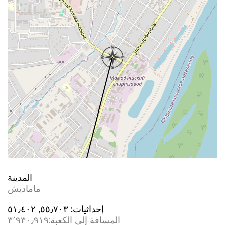
المدينة
ماماديش
إحداثيات:
٥٥٫٧٠٣, ٥١٫٤٠٢
المسافة إلى الكعبة:
٣٬٩٣٠٫٩١٩