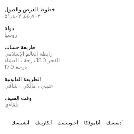
خطوط العرض والطول
٥٥٫٧٠٣, ٥١٫٤٠٢
دولة
روسيا
طريقة حساب
رابطة العالم الإسلامي
الفجر 18.0 درجة ، العشاء
17.0 درجة
الطريقة القانونية
حنبلي ، مالكي ، شافي
وقت الصيف
تلقاءي
أديغيسك
أداموفكا
أختوبينسك
أتكارسك
أتشينسك