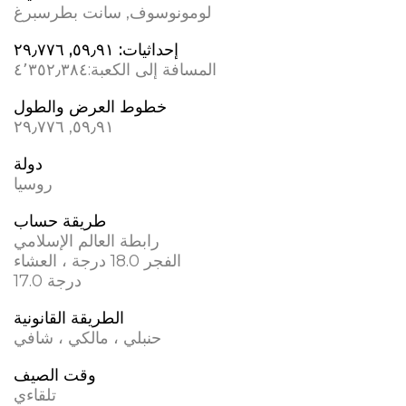
لومونوسوف, سانت بطرسبرغ
إحداثيات:
٥٩٫٩١, ٢٩٫٧٧٦
المسافة إلى الكعبة:
٤٬٣٥٢٫٣٨٤
خطوط العرض والطول
٥٩٫٩١, ٢٩٫٧٧٦
دولة
روسيا
طريقة حساب
رابطة العالم الإسلامي
الفجر 18.0 درجة ، العشاء
17.0 درجة
الطريقة القانونية
حنبلي ، مالكي ، شافي
وقت الصيف
تلقاءي