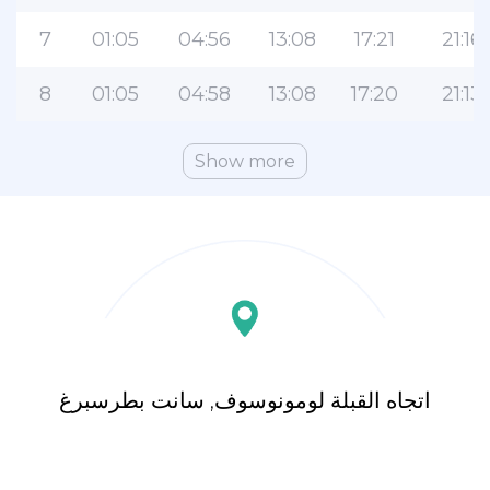
7
01:05
04:56
13:08
17:21
21:16
8
01:05
04:58
13:08
17:20
21:13
Show more
اتجاه القبلة لومونوسوف, سانت بطرسبرغ