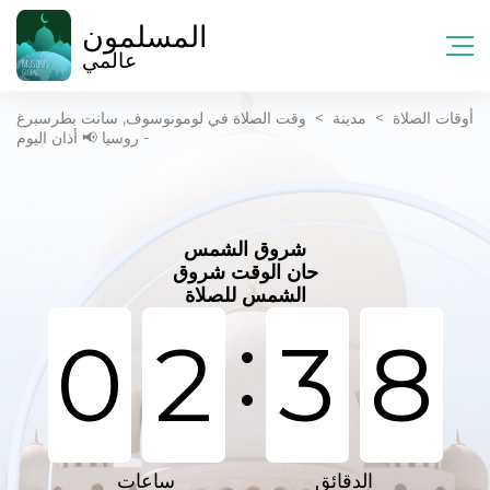
المسلمون
عالمي
أوقات الصلاة
>
مدينة
>
وقت الصلاة في لومونوسوف, سانت بطرسبرغ
- روسيا 📢 أذان اليوم
شروق الشمس
حان الوقت شروق
الشمس للصلاة
:
0
2
3
8
الدقائق
ساعات