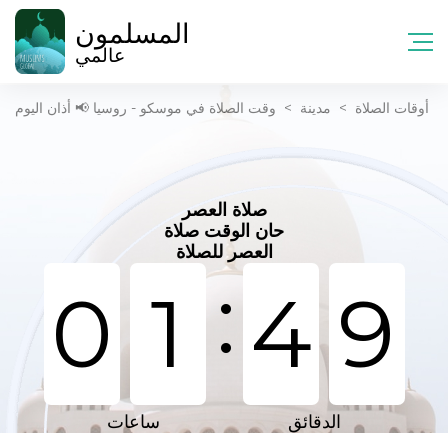
المسلمون
عالمي
أوقات الصلاة
>
مدينة
>
وقت الصلاة في موسكو - روسيا 📢 أذان اليوم
صلاة العصر
حان الوقت صلاة
العصر للصلاة
:
0
1
4
9
الدقائق
ساعات