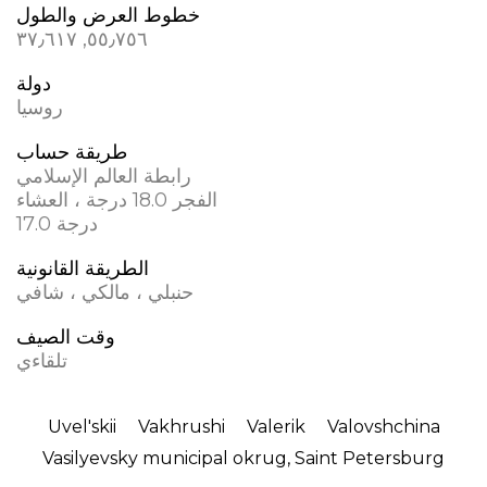
خطوط العرض والطول
٥٥٫٧٥٦, ٣٧٫٦١٧
دولة
روسيا
طريقة حساب
رابطة العالم الإسلامي
الفجر 18.0 درجة ، العشاء
17.0 درجة
الطريقة القانونية
حنبلي ، مالكي ، شافي
وقت الصيف
تلقاءي
Uvel'skii
Vakhrushi
Valerik
Valovshchina
Vasilyevsky municipal okrug, Saint Petersburg