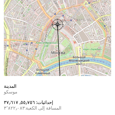
المدينة
موسكو
إحداثيات:
٥٥٫٧٥٦, ٣٧٫٦١٧
المسافة إلى الكعبة:
٣٬٨٢٢٫٠٨٣