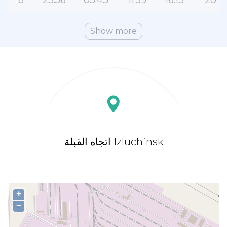
8
23:56
03:43
11:59
16:13
20:11
Show more
اتجاه القبلة Izluchinsk
+
−