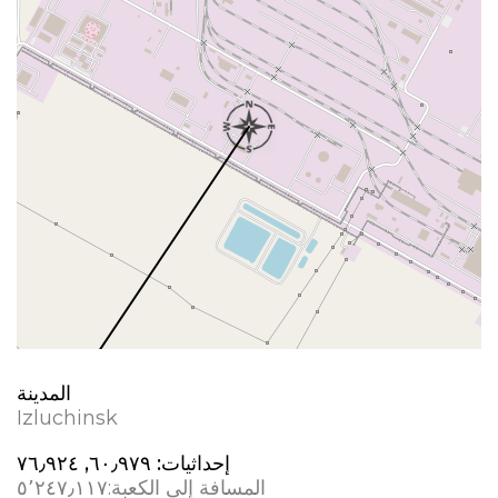
المدينة
Izluchinsk
إحداثيات:
٦٠٫٩٧٩, ٧٦٫٩٢٤
المسافة إلى الكعبة:
٥٬٢٤٧٫١١٧