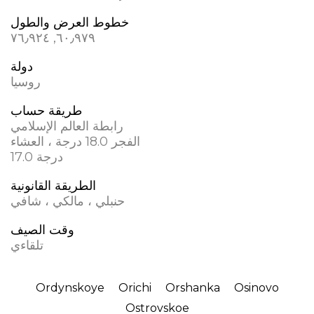
خطوط العرض والطول
٦٠٫٩٧٩, ٧٦٫٩٢٤
دولة
روسيا
طريقة حساب
رابطة العالم الإسلامي
الفجر 18.0 درجة ، العشاء
17.0 درجة
الطريقة القانونية
حنبلي ، مالكي ، شافي
وقت الصيف
تلقاءي
Ordynskoye
Orichi
Orshanka
Osinovo
Ostrovskoe