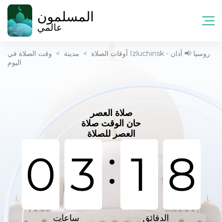
المسلمون
عالمي
أوقات الصلاة
>
مدينة
>
وقت الصلاة في Izluchinsk - روسيا 📢 أذان
اليوم
صلاة العصر
حان الوقت صلاة
العصر للصلاة
:
0
3
1
8
الدقائق
ساعات