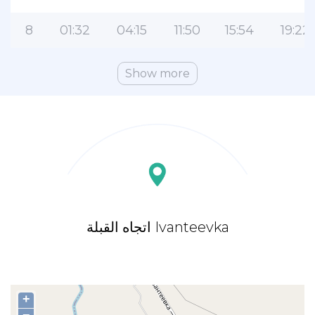
8
01:32
04:15
11:50
15:54
19:22
Show more
اتجاه القبلة Ivanteevka
+