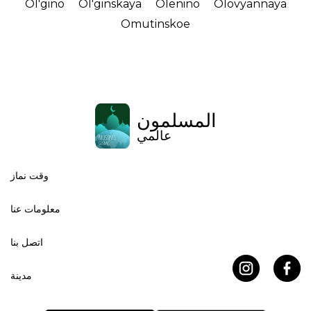
Ol'gino
Ol'ginskaya
Olenino
Olovyannaya
Omutinskoe
المسلمون
عالمي
وقت نماز
معلومات عنا
اتصل بنا
مدينة