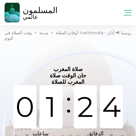
المسلمون
عالمي
أوقات الصلاة
>
مدينة
>
وقت الصلاة في Ivanteevka - روسيا 📢 أذان
اليوم
صلاة المغرب
حان الوقت صلاة
المغرب للصلاة
:
0
1
2
4
الدقائق
ساعات