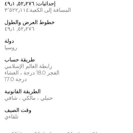
إحداثيات:
٥٢٫٢٧٦, ٤٩٫١
المسافة إلى الكعبة:
٣٬٥٢٢٫١١٤
خطوط العرض والطول
٥٢٫٢٧٦, ٤٩٫١
دولة
روسيا
طريقة حساب
رابطة العالم الإسلامي
الفجر 18.0 درجة ، العشاء
17.0 درجة
الطريقة القانونية
حنبلي ، مالكي ، شافي
وقت الصيف
تلقاءي