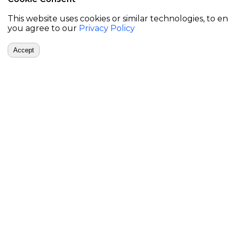
This website uses cookies or similar technologies, t
you agree to our
Privacy Policy
روق الشمس
صلاة الفجر
02:46
05:43
Accept
يشيمباي