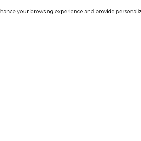
o enhance your browsing experience and provide personal
صلاة العصر
صلاة الظهر
ش
13:22
17:28
دول الزمني - جدول التقويم ل إ
أغسطس 2026