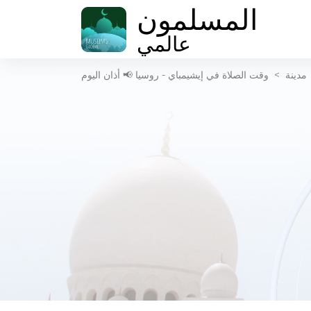
المسلمون
عالمي
مدينة
>
وقت الصلاة في إيشيمباي - روسيا 📢 أذان اليوم