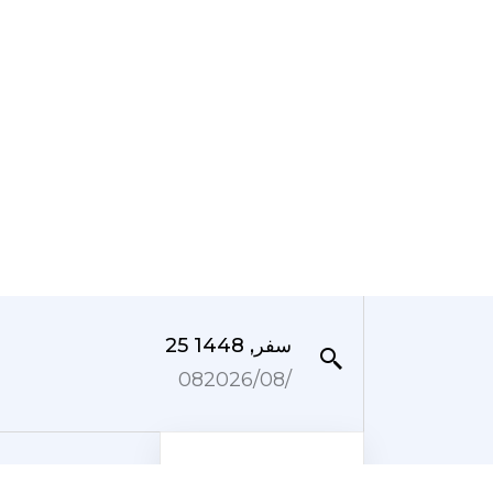
25 سفر, 1448
08‏/08‏/2026