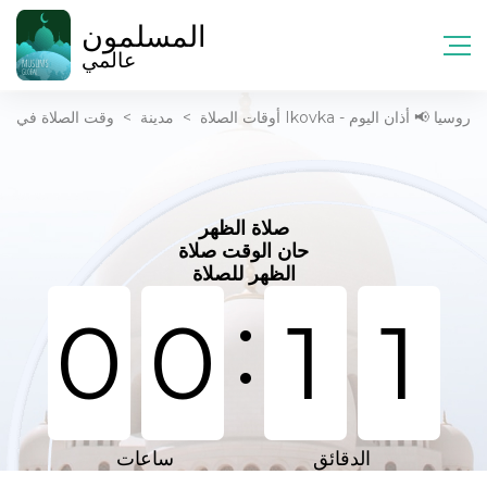
المسلمون
عالمي
وقت الصلاة في Ikovka - روسيا 📢 أذان اليوم
أوقات الصلاة
>
مدينة
>
صلاة الظهر
حان الوقت صلاة
الظهر للصلاة
:
0
0
1
1
الدقائق
ساعات