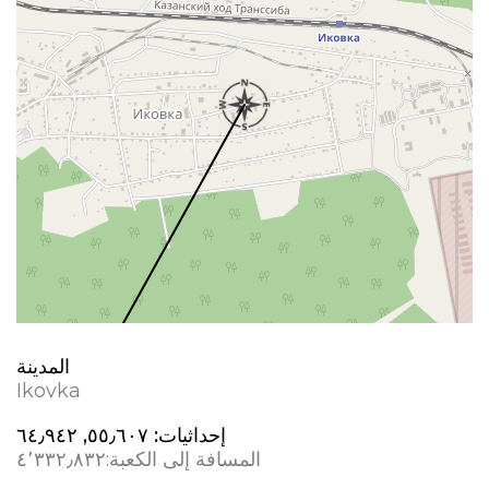
المدينة
Ikovka
إحداثيات:
٥٥٫٦٠٧, ٦٤٫٩٤٢
المسافة إلى الكعبة:
٤٬٣٣٢٫٨٣٢