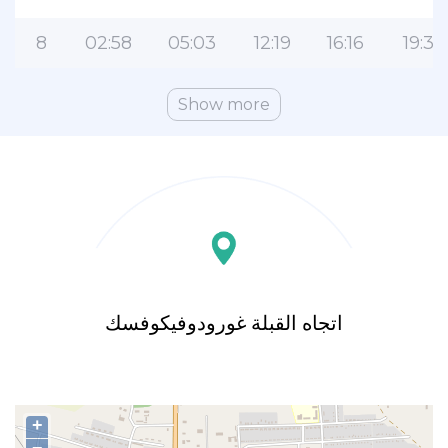
8
02:58
05:03
12:19
16:16
19:32
Show more
اتجاه القبلة غورودوفيكوفسك
+