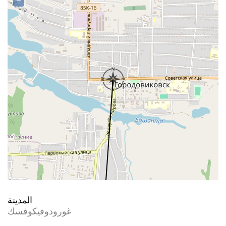
−
المدينة
غورودوفيكوفسك