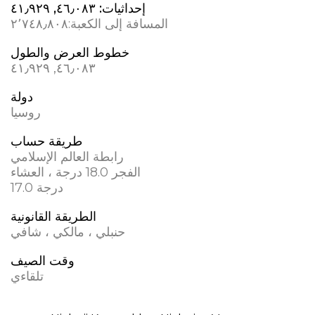
إحداثيات:
٤٦٫٠٨٣, ٤١٫٩٢٩
المسافة إلى الكعبة:
٢٬٧٤٨٫٨٠٨
خطوط العرض والطول
٤٦٫٠٨٣, ٤١٫٩٢٩
دولة
روسيا
طريقة حساب
رابطة العالم الإسلامي
الفجر 18.0 درجة ، العشاء
17.0 درجة
الطريقة القانونية
حنبلي ، مالكي ، شافي
وقت الصيف
تلقاءي