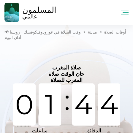
المسلمون
عالمي
أوقات الصلاة
>
مدينة
>
وقت الصلاة في غورودوفيكوفسك - روسيا 📢
أذان اليوم
صلاة المغرب
حان الوقت صلاة
المغرب للصلاة
:
0
1
4
4
الدقائق
ساعات