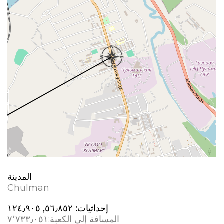
المدينة
Chulman
إحداثيات:
٥٦٫٨٥٢, ١٢٤٫٩٠٥
المسافة إلى الكعبة:
٧٬٧٣٣٫٠٥١