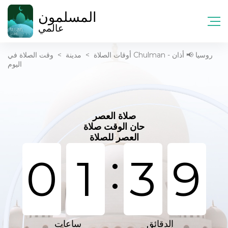
المسلمون
عالمي
أوقات الصلاة
>
مدينة
>
وقت الصلاة في Chulman - روسيا 📢 أذان
اليوم
صلاة العصر
حان الوقت صلاة
العصر للصلاة
:
0
1
3
9
الدقائق
ساعات