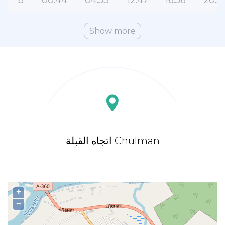
8
00:44
04:53
12:47
16:56
20:3
Show more
اتجاه القبلة Chulman
+
−