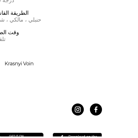
17.0 درجة
الطريقة القان
حنبلي ، مالكي ، ش
وقت الص
تلق
Krasnyi Voin