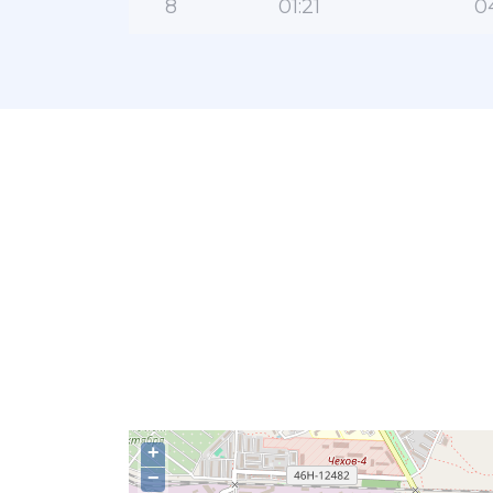
8
01:21
0
+
−