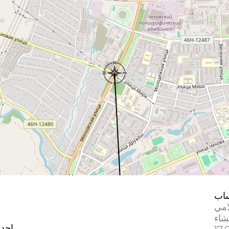
اب
امي
إحدا