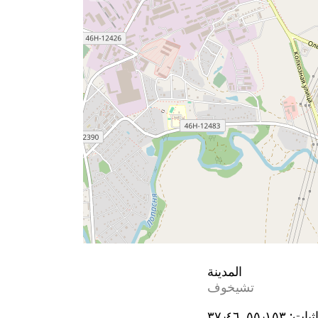
المدينة
تشيخوف
ثيات:
٥٥٫١٥٣, ٣٧٫٤٦