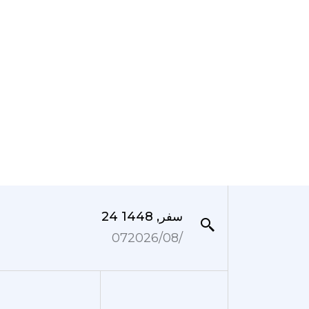
24 سفر, 1448
07‏/08‏/2026