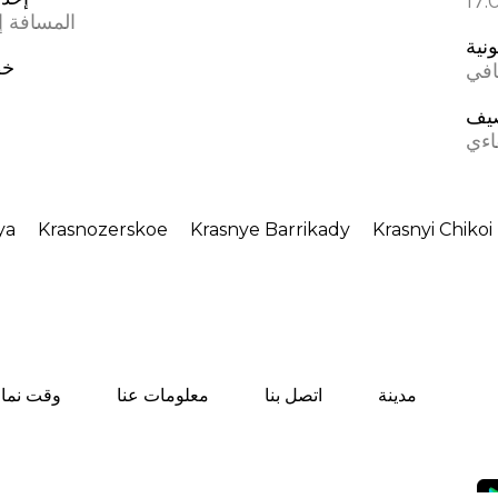
المسافة إل
ونية
خط
افي
يف
اءي
ya
Krasnozerskoe
Krasnye Barrikady
Krasnyi Chikoi
مدينة
اتصل بنا
معلومات عنا
وقت نماز