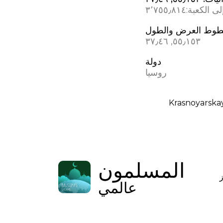
ى الكعبة:
٣٬٧٥٥٫٨١٤
وط العرض والطول
٥٥٫١٥٣, ٣٧٫٤٦
دولة
روسيا
Krasnoyarska
المسلمون
عالمي