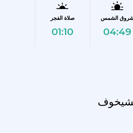
روق الشمس
صلاة الفجر
01:10
04:49
 تشيخوف