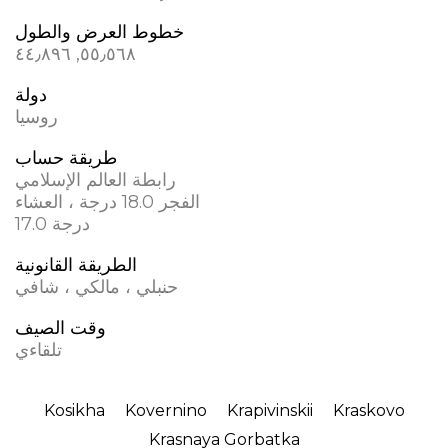
خطوط العرض والطول
٥٥٫٥٦٨, ٤٤٫٨٩٦
دولة
روسيا
طريقة حساب
رابطة العالم الإسلامي
الفجر 18.0 درجة ، العشاء
17.0 درجة
الطريقة القانونية
حنبلي ، مالكي ، شافي
وقت الصيف
تلقاءي
Kosikha
Kovernino
Krapivinskii
Kraskovo
Krasnaya Gorbatka