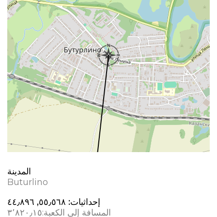
المدينة
Buturlino
إحداثيات:
٥٥٫٥٦٨, ٤٤٫٨٩٦
المسافة إلى الكعبة:
٣٬٨٢٠٫١٥