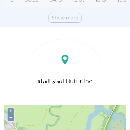
8
00:32
04:19
12:07
16:15
19:52
Show more
اتجاه القبلة Buturlino
+
−