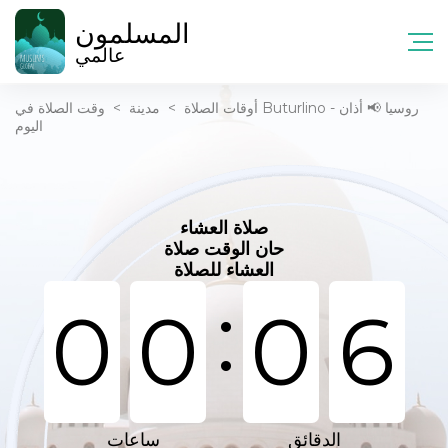
المسلمون
عالمي
أوقات الصلاة
>
مدينة
>
وقت الصلاة في Buturlino - روسيا 📢 أذان
اليوم
صلاة العشاء
حان الوقت صلاة
العشاء للصلاة
:
0
0
0
6
الدقائق
ساعات