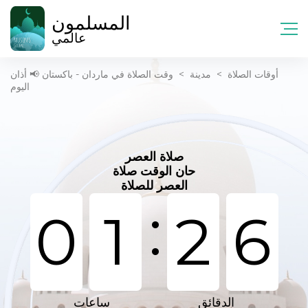
المسلمون
عالمي
أوقات الصلاة
>
مدينة
>
وقت الصلاة في ماردان - باكستان 📢 أذان
اليوم
صلاة العصر
حان الوقت صلاة
العصر للصلاة
:
0
1
2
6
الدقائق
ساعات