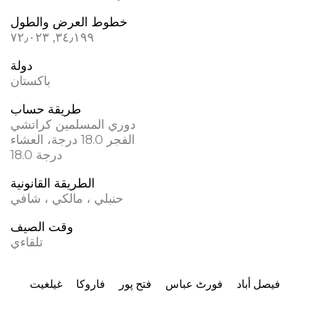
خطوط العرض والطول
٣٤٫١٩٩, ٧٢٫٠٢٣
دولة
باكستان
طريقة حساب
دوري المسلمين كراتشي
الفجر 18.0 درجة، العشاء
18.0 درجة
الطريقة القانونية
حنبلي ، مالكي ، شافي
وقت الصيف
تلقاءي
فيصل أباد
فورٹ عباس
فتح پور
فاروکا
غيلغيت