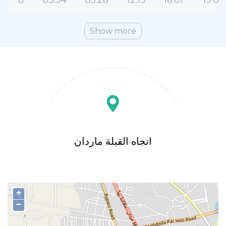
8
03:54
05:28
12:19
16:01
19:07
Show more
اتجاه القبلة ماردان
+
−