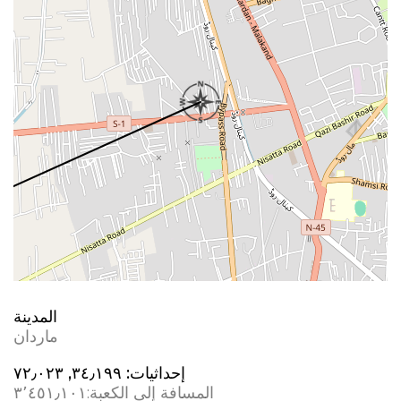
المدينة
ماردان
إحداثيات:
٣٤٫١٩٩, ٧٢٫٠٢٣
المسافة إلى الكعبة:
٣٬٤٥١٫١٠١