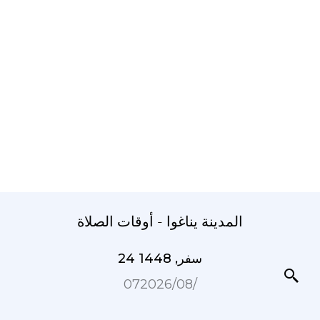
المدينة يناغوا - أوقات الصلاة
24 سفر, 1448
07‏/08‏/2026