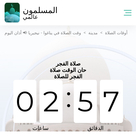
المسلمون
عالمي
أوقات الصلاة
>
مدينة
>
وقت الصلاة في يناغوا - نيجيريا 📢 أذان اليوم
صلاة الفجر
حان الوقت صلاة
الفجر للصلاة
:
0
2
5
7
الدقائق
ساعات