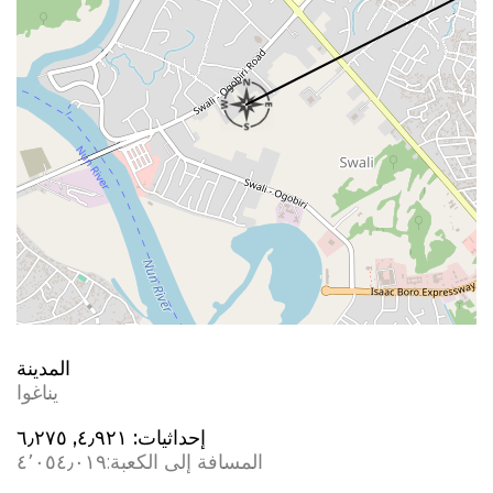
المدينة
يناغوا
إحداثيات:
٤٫٩٢١, ٦٫٢٧٥
المسافة إلى الكعبة:
٤٬٠٥٤٫٠١٩