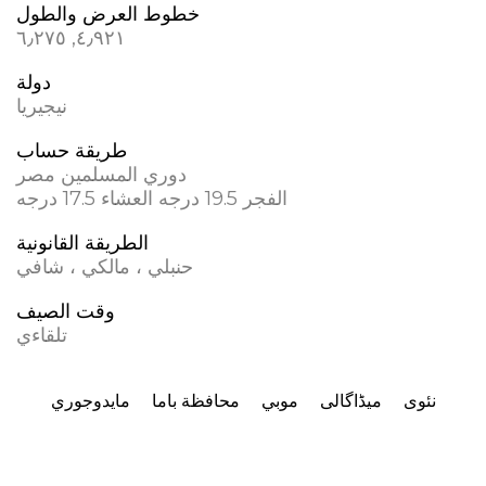
خطوط العرض والطول
٤٫٩٢١, ٦٫٢٧٥
دولة
نيجيريا
طريقة حساب
دوري المسلمين مصر
الفجر 19.5 درجه العشاء 17.5 درجه
الطريقة القانونية
حنبلي ، مالكي ، شافي
وقت الصيف
تلقاءي
نئوی
میڈاگالی
موبي
محافظة باما
مايدوجوري