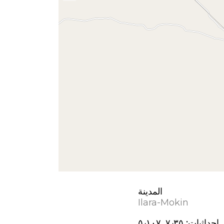
المدينة
Ilara-Mokin
إحداثيات:
٧٫٣٥, ٥٫١٠٧