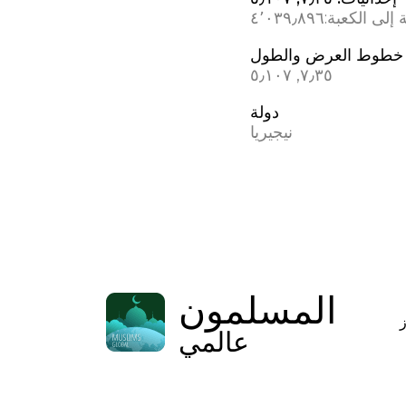
 إلى الكعبة:
٤٬٠٣٩٫٨٩٦
خطوط العرض والطول
٧٫٣٥, ٥٫١٠٧
دولة
نيجيريا
المسلمون
عالمي