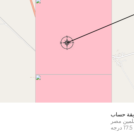
قة حساب
لمين مصر