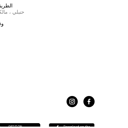
الطريقة
حنبلي ، مال
وق