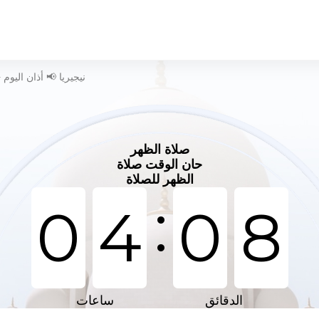
وقت الصلاة في Ilara-Mokin - نيجيريا 📢 أذان اليوم
صلاة الظهر
حان الوقت صلاة
الظهر للصلاة
:
0
4
0
8
الدقائق
ساعات