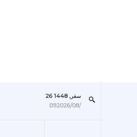
26 سفر, 1448
09‏/08‏/2026