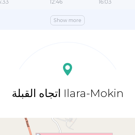
:33
12:46
16:03
Show more
اتجاه القبلة Ilara-Mokin