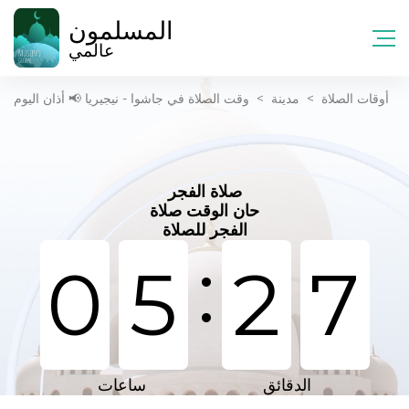
المسلمون
عالمي
أوقات الصلاة
>
مدينة
>
وقت الصلاة في جاشوا - نيجيريا 📢 أذان اليوم
صلاة الفجر
حان الوقت صلاة
الفجر للصلاة
:
0
5
2
7
الدقائق
ساعات