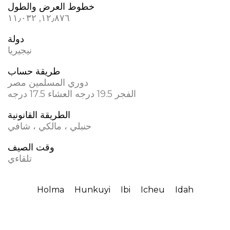
خطوط العرض والطول
١٢٫٨٧٦, ١١٫٠٣٢
دولة
نيجيريا
طريقة حساب
دوري المسلمين مصر
الفجر 19.5 درجه العشاء 17.5 درجه
الطريقة القانونية
حنبلي ، مالكي ، شافي
وقت الصيف
تلقاءي
Holma
Hunkuyi
Ibi
Icheu
Idah