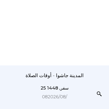
المدينة جاشوا - أوقات الصلاة
25 سفر, 1448
08‏/08‏/2026