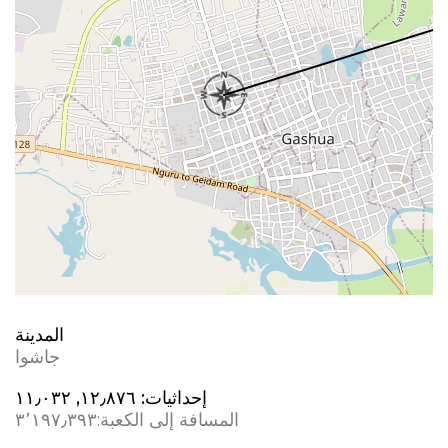
المدينة
جاشوا
إحداثيات:
١٢٫٨٧٦, ١١٫٠٣٢
المسافة إلى الكعبة:
٣٬١٩٧٫٣٩٣