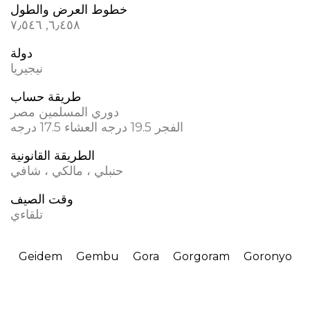
خطوط العرض والطول
٦٫٤٥٨, ٧٫٥٤٦
دولة
نيجيريا
طريقة حساب
دوري المسلمين مصر
الفجر 19.5 درجه العشاء 17.5 درجه
الطريقة القانونية
حنبلي ، مالكي ، شافي
وقت الصيف
تلقاءي
Geidem
Gembu
Gora
Gorgoram
Goronyo