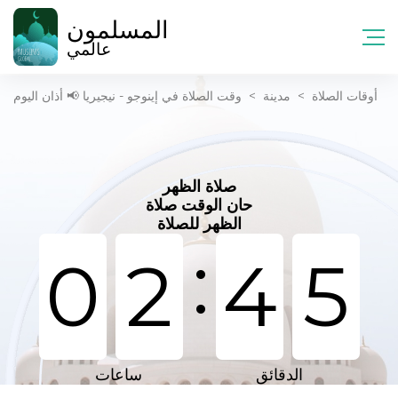
المسلمون
عالمي
أوقات الصلاة
>
مدينة
>
وقت الصلاة في إينوجو - نيجيريا 📢 أذان اليوم
صلاة الظهر
حان الوقت صلاة
الظهر للصلاة
:
0
2
4
5
الدقائق
ساعات