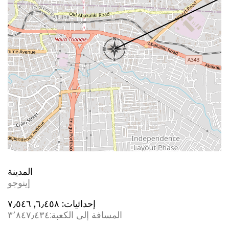
المدينة
إينوجو
إحداثيات:
٦٫٤٥٨, ٧٫٥٤٦
المسافة إلى الكعبة:
٣٬٨٤٧٫٤٣٤