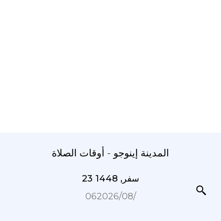
المدينة إينوجو - أوقات الصلاة
23 سفر, 1448
06‏/08‏/2026