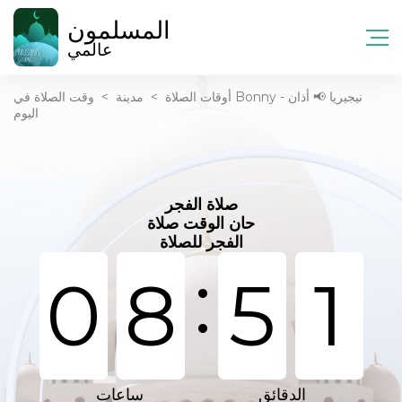
المسلمون
عالمي
أوقات الصلاة
>
مدينة
>
وقت الصلاة في Bonny - نيجيريا 📢 أذان
اليوم
صلاة الفجر
حان الوقت صلاة
الفجر للصلاة
:
0
8
5
1
الدقائق
ساعات