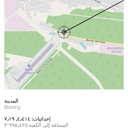
المدينة
Bonny
إحداثيات:
٤٫٤١٤, ٧٫١٩
المسافة إلى الكعبة:
٣٬٩٩٥٫٤٢٥