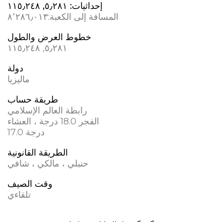
إحداثيات:
٥٫٢٨١, ١١٥٫٢٤٨
المسافة إلى الكعبة:
٨٬٢٨٦٫٠١٣
خطوط العرض والطول
٥٫٢٨١, ١١٥٫٢٤٨
دولة
ماليزيا
طريقة حساب
رابطة العالم الإسلامي
الفجر 18.0 درجة ، العشاء
17.0 درجة
الطريقة القانونية
حنبلي ، مالكي ، شافي
وقت الصيف
تلقاءي