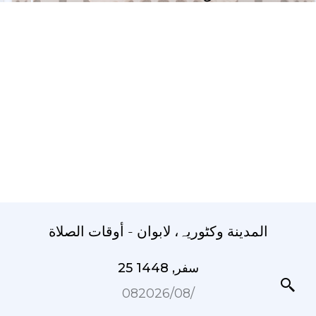
المدينة وکٹوریہ، لابوان - أوقات الصلاة
25 سفر, 1448
08‏/08‏/2026