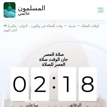
المسلمون
عالمي
أوقات الصلاة
>
مدينة
>
وقت الصلاة في وکٹوریہ، لابوان - ماليزيا 📢
أذان اليوم
صلاة العصر
حان الوقت صلاة
العصر للصلاة
:
0
2
1
8
الدقائق
ساعات