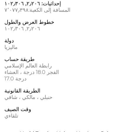
إحداثيات:
٢٫٢٠٦, ١٠٢٫٣٠٦
المسافة إلى الكعبة:
٧٬٠٧٧٫٣٩٨
خطوط العرض والطول
٢٫٢٠٦, ١٠٢٫٣٠٦
دولة
ماليزيا
طريقة حساب
رابطة العالم الإسلامي
الفجر 18.0 درجة ، العشاء
17.0 درجة
الطريقة القانونية
حنبلي ، مالكي ، شافي
وقت الصيف
تلقاءي