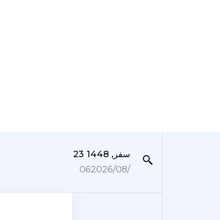
23 سفر, 1448
06‏/08‏/2026