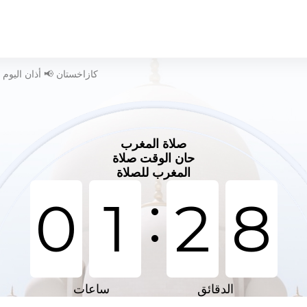
وقت الصلاة في Balkashino - كازاخستان 📢 أذان اليوم
صلاة المغرب
حان الوقت صلاة
المغرب للصلاة
:
0
1
2
7
الدقائق
ساعات