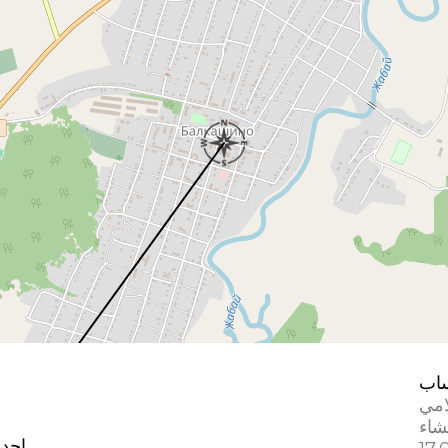
اب
امي
إحدا