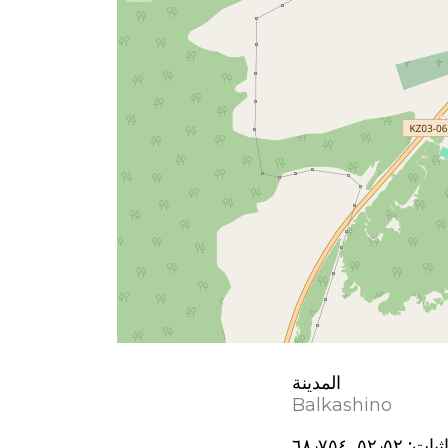
المدينة
Balkashino
ثيات:
٥٢٫٥٢, ٦٨٫٧٥٤