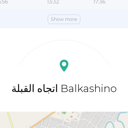
:56
13:32
17:36
Show more
اتجاه القبلة Balkashino