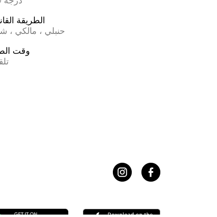
17.0 درجة
الطريقة القان
حنبلي ، مالكي ، ش
وقت الص
تلق