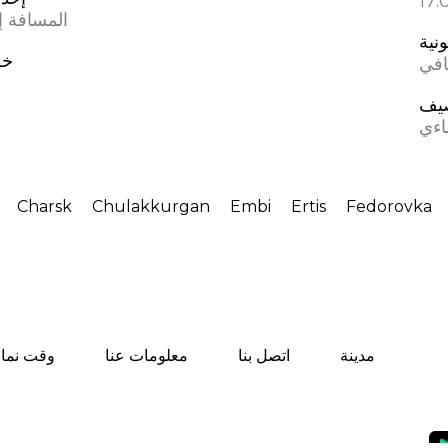
المسافة إل
ونية
خط
افي
يف
اءي
Charsk
Chulakkurgan
Embi
Ertis
Fedorovka
مدينة
اتصل بنا
معلومات عنا
وقت نماز