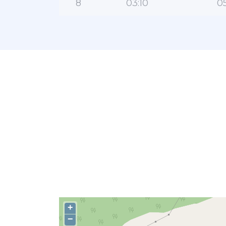
8
03:10
05
+
−