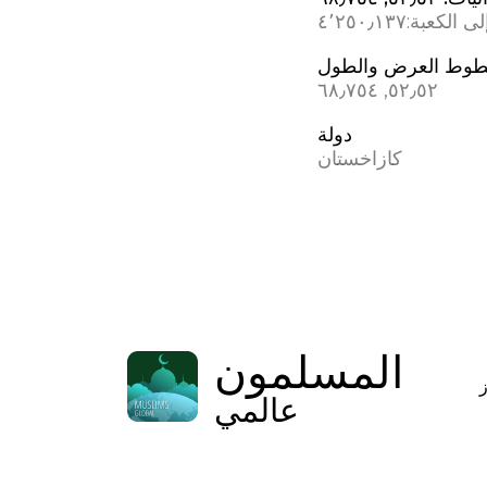
ى الكعبة:
٤٬٢٥٠٫١٣٧
وط العرض والطول
٥٢٫٥٢, ٦٨٫٧٥٤
دولة
كازاخستان
المسلمون
عالمي