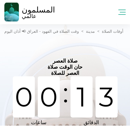
المسلمون
عالمي
أوقات الصلاة
>
مدينة
>
وقت الصلاة في الفهود - العراق 📢 أذان اليوم
صلاة العصر
حان الوقت صلاة
العصر للصلاة
:
0
0
1
3
الدقائق
ساعات