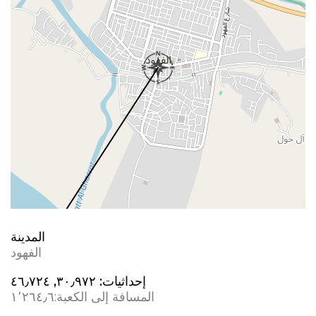
المدينة
الفهود
إحداثيات:
٣٠٫٩٧٢, ٤٦٫٧٢٤
المسافة إلى الكعبة:
١٬٢٦٤٫٦