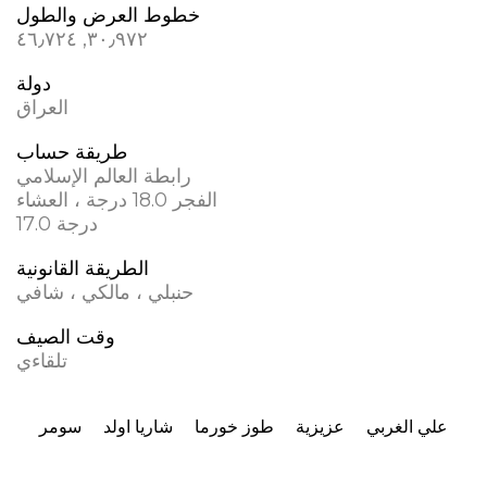
خطوط العرض والطول
٣٠٫٩٧٢, ٤٦٫٧٢٤
دولة
العراق
طريقة حساب
رابطة العالم الإسلامي
الفجر 18.0 درجة ، العشاء
17.0 درجة
الطريقة القانونية
حنبلي ، مالكي ، شافي
وقت الصيف
تلقاءي
علي الغربي
عزيزية
طوز خورما
شاريا اولد
سومر