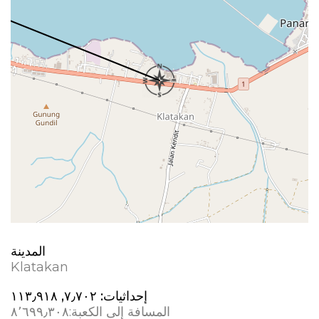
المدينة
Klatakan
إحداثيات:
المسافة إلى الكعبة:
٨٬٦٩٩٫٣٠٨