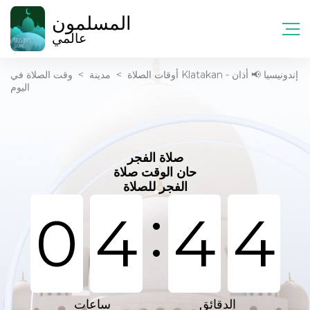
المسلمون
عالمي
أوقات الصلاة
>
مدينة
>
وقت الصلاة في Klatakan - إندونيسيا 📢 أذان
اليوم
صلاة الفجر
حان الوقت صلاة
الفجر للصلاة
:
0
4
4
4
الدقائق
ساعات