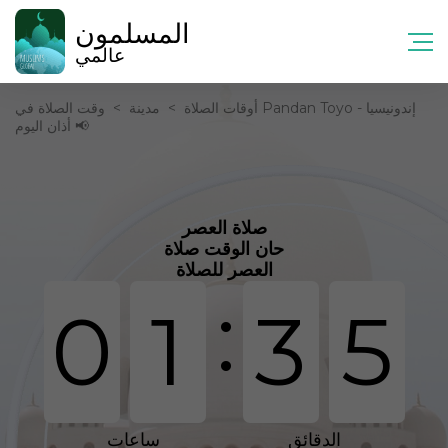
المسلمون
عالمي
أوقات الصلاة
>
مدينة
>
وقت الصلاة في Pandan Toyo - إندونيسيا
📢 أذان اليوم
صلاة العصر
حان الوقت صلاة
العصر للصلاة
:
0
1
3
5
الدقائق
ساعات