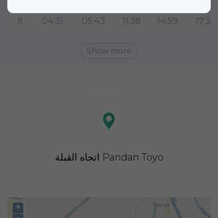
8
04:31
05:43
11:38
14:59
17:32
Show more
اتجاه القبلة Pandan Toyo
+