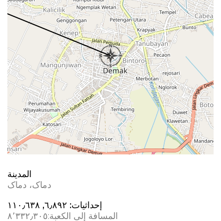
المدينة
دماک، دماک
إحداثيات:
المسافة إلى الكعبة:
٨٬٣٣٢٫٣٠٥