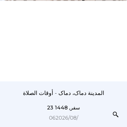
المدينة دماک، دماک - أوقات الصلاة
23 سفر, 1448
06‏/08‏/2026