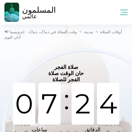
المسلمون
عالمي
أوقات الصلاة
>
مدينة
>
وقت الصلاة في دماک، دماک - إندونيسيا 📢
أذان اليوم
صلاة الفجر
حان الوقت صلاة
الفجر للصلاة
:
0
7
2
4
الدقائق
ساعات