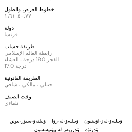
خطوط العرض والطول
٥٠٫٧٧, ١٫٦١
دولة
فرنسا
طريقة حساب
رابطة العالم الإسلامي
الفجر 18.0 درجة ، العشاء
17.0 درجة
الطريقة القانونية
حنبلي ، مالكي ، شافي
وقت الصيف
تلقاءي
ۆىيلنەۆ-لەز-اۆىينيون
ۆىيلنەۆ-لە-رۋا
ۆىيلنەۆ-سيۋر-ىيونن
ۆەرنۋە
ۆەرريەر-لە-بيۋىيسسون