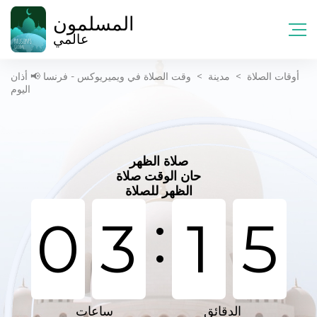
المسلمون
عالمي
أوقات الصلاة
>
مدينة
>
وقت الصلاة في ويميريوكس - فرنسا 📢 أذان
اليوم
صلاة الظهر
حان الوقت صلاة
الظهر للصلاة
:
0
3
1
5
الدقائق
ساعات