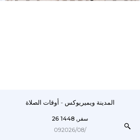
المدينة ويميريوكس - أوقات الصلاة
26 سفر, 1448
09‏/08‏/2026