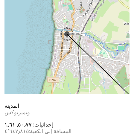
المدينة
ويميريوكس
إحداثيات:
٥٠٫٧٧, ١٫٦١
المسافة إلى الكعبة:
٤٬٦٤٧٫٨١٥