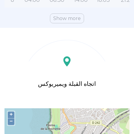
8
04:00
06:30
14:00
18:03
21:27
Show more
اتجاه القبلة ويميريوكس
+
−