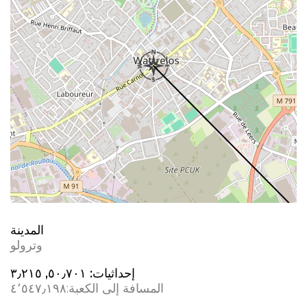
المدينة
وترولو
إحداثيات:
٥٠٫٧٠١, ٣٫٢١٥
المسافة إلى الكعبة:
٤٬٥٤٧٫١٩٨