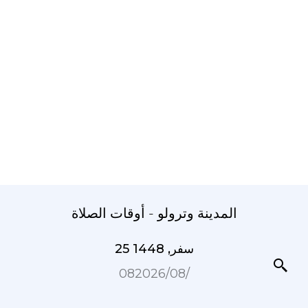
المدينة وترولو - أوقات الصلاة
25 سفر, 1448
08‏/08‏/2026