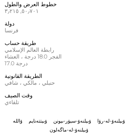
خطوط العرض والطول
٥٠٫٧٠١, ٣٫٢١٥
دولة
فرنسا
طريقة حساب
رابطة العالم الإسلامي
الفجر 18.0 درجة ، العشاء
17.0 درجة
الطريقة القانونية
حنبلي ، مالكي ، شافي
وقت الصيف
تلقاءي
ۆىيلنەۆ-لە-رۋا
ۆىيلنەۆ-سيۋر-ىيونن
ۆىيتتەنايم
ۆاللە
ۆىيلنەۆ-لە-ماگەلون