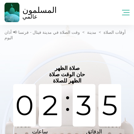
المسلمون
عالمي
أوقات الصلاة
>
مدينة
>
وقت الصلاة في مدينة فيتال - فرنسا 📢 أذان
اليوم
صلاة الظهر
حان الوقت صلاة
الظهر للصلاة
:
0
2
3
5
الدقائق
ساعات