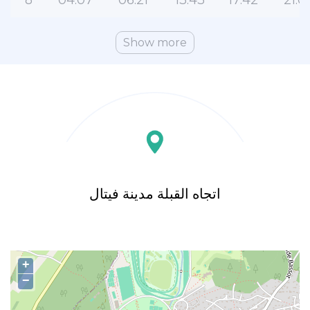
8
04:07
06:21
13:43
17:42
21:0
Show more
اتجاه القبلة مدينة فيتال
+
−