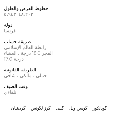
خطوط العرض والطول
٤٨٫٢٠٣, ٥٫٩٤٣
دولة
فرنسا
طريقة حساب
رابطة العالم الإسلامي
الفجر 18.0 درجة ، العشاء
17.0 درجة
الطريقة القانونية
حنبلي ، مالكي ، شافي
وقت الصيف
تلقاءي
گویانکور
گوسن ویل
گنیی
گرژ لگونس
گردینیان