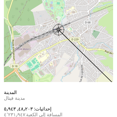
المدينة
مدينة فيتال
إحداثيات:
٤٨٫٢٠٣, ٥٫٩٤٣
المسافة إلى الكعبة:
٤٬٢٣١٫٩٤٧