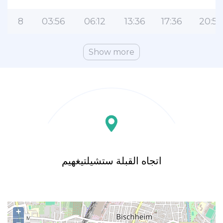
8
03:56
06:12
13:36
17:36
20:56
Show more
اتجاه القبلة ستشيلتيغهيم
+