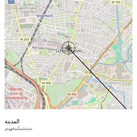
−
المدينة
ستشيلتيغهيم