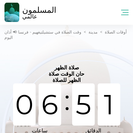
المسلمون
عالمي
أوقات الصلاة
>
مدينة
>
وقت الصلاة في ستشيلتيغهيم - فرنسا 📢 أذان
اليوم
صلاة الظهر
حان الوقت صلاة
الظهر للصلاة
:
0
6
5
1
الدقائق
ساعات