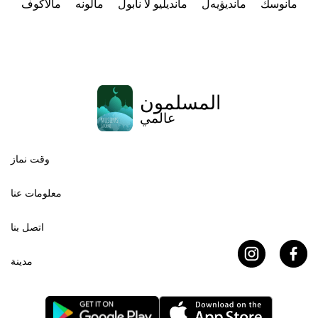
مانوسك
مانديۋيەل
مانديليو لا نابول
مالونە
مالاكوف
المسلمون
عالمي
وقت نماز
معلومات عنا
اتصل بنا
مدينة