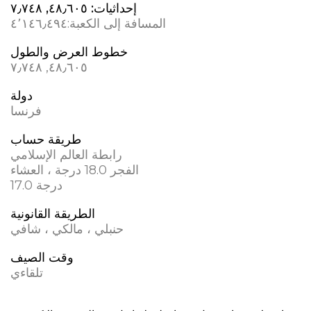
إحداثيات:
٤٨٫٦٠٥, ٧٫٧٤٨
المسافة إلى الكعبة:
٤٬١٤٦٫٤٩٤
خطوط العرض والطول
٤٨٫٦٠٥, ٧٫٧٤٨
دولة
فرنسا
طريقة حساب
رابطة العالم الإسلامي
الفجر 18.0 درجة ، العشاء
17.0 درجة
الطريقة القانونية
حنبلي ، مالكي ، شافي
وقت الصيف
تلقاءي