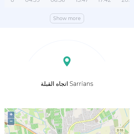
8
04:39
06:36
13:47
17:42
20:5
Show more
اتجاه القبلة Sarrians
+
−