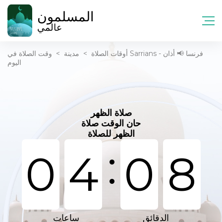
المسلمون
عالمي
أوقات الصلاة
>
مدينة
>
وقت الصلاة في Sarrians - فرنسا 📢 أذان
اليوم
صلاة الظهر
حان الوقت صلاة
الظهر للصلاة
:
0
4
0
8
الدقائق
ساعات