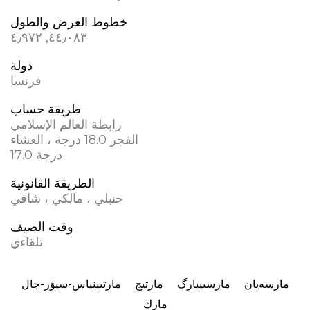
خطوط العرض والطول
٤٤٫٠٨٣, ٤٫٩٧٢
دولة
فرنسا
طريقة حساب
رابطة العالم الإسلامي
الفجر 18.0 درجة ، العشاء
17.0 درجة
الطريقة القانونية
حنبلي ، مالكي ، شافي
وقت الصيف
تلقاءي
مارسەيان
مارسىييارگ
مارتيج
مارتىينياس-سيۋر-جال
مارك