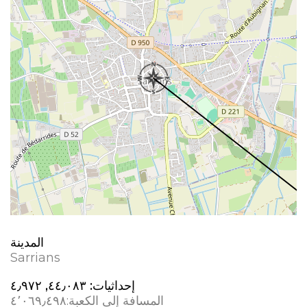
المدينة
Sarrians
إحداثيات:
٤٤٫٠٨٣, ٤٫٩٧٢
المسافة إلى الكعبة:
٤٬٠٦٩٫٤٩٨