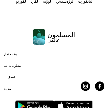
لیانکورت
لۋۆەسيەنن
لۋۆيە
لگرد
لکورنو
المسلمون
عالمي
وقت نماز
معلومات عنا
اتصل بنا
مدينة