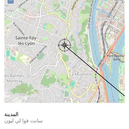
−
المدينة
سانت فوا لي ليون