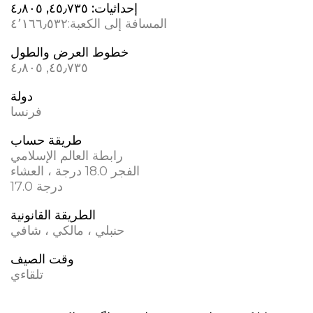
إحداثيات:
٤٥٫٧٣٥, ٤٫٨٠٥
المسافة إلى الكعبة:
٤٬١٦٦٫٥٣٢
خطوط العرض والطول
٤٥٫٧٣٥, ٤٫٨٠٥
دولة
فرنسا
طريقة حساب
رابطة العالم الإسلامي
الفجر 18.0 درجة ، العشاء
17.0 درجة
الطريقة القانونية
حنبلي ، مالكي ، شافي
وقت الصيف
تلقاءي