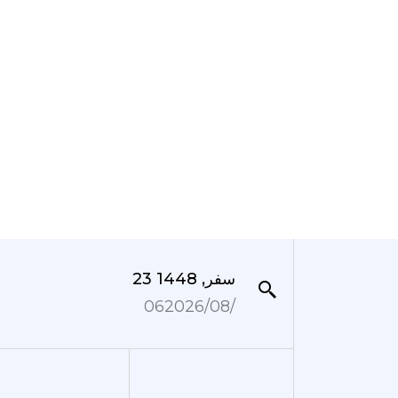
23 سفر, 1448
06‏/08‏/2026