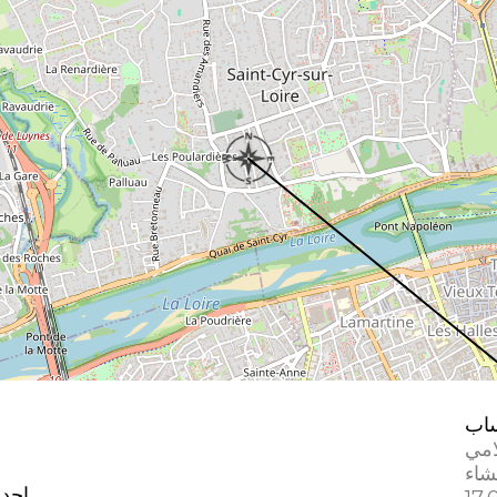
اب
امي
إحدا