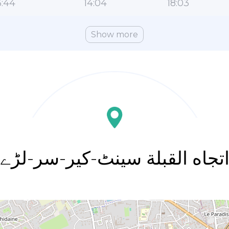
:44
14:04
18:03
Show more
تجاه القبلة سینٹ-کیر-سر-لڑے