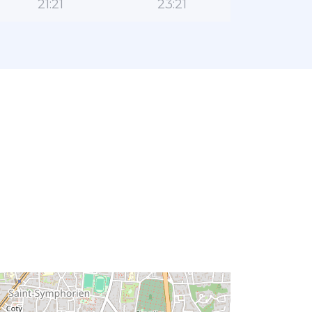
21:21
23:21
ا