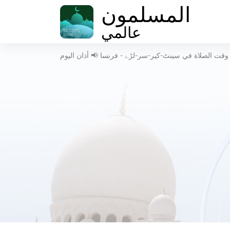
المسلمون
عالمي
وقت الصلاة في سینٹ-کیر-سر-لڑے - فرنسا 📢 أذان اليوم