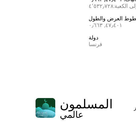
ى الكعبة:
٤٬٥٣٢٫٧٢٨
وط العرض والطول
٤٧٫٤٠١, ٠٫٦٦٣
دولة
فرنسا
المسلمون
عالمي