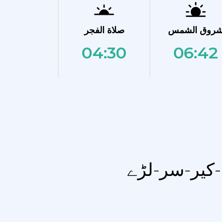
روق الشمس
صلاة الفجر
04:30
06:42
-کیر-سر-لڑے