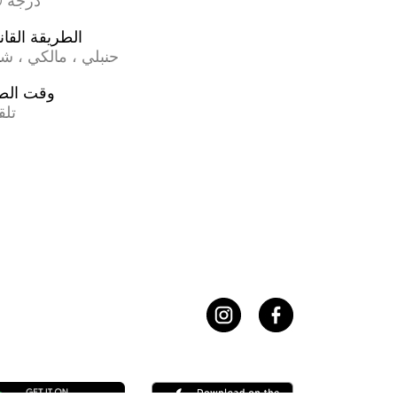
17.0 درجة
الطريقة القان
حنبلي ، مالكي ، ش
وقت الص
تلق