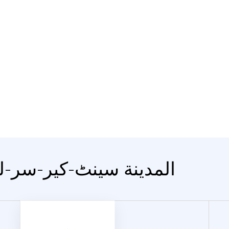
المدينة سینٹ-کیر-سر-لڑ