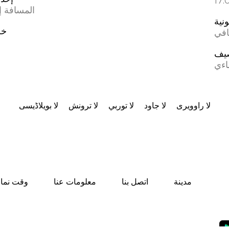
المسافة إل
ونية
خط
افي
يف
اءي
لا راوویری
لا جاود
لا توربي
لا ترونش
لا بویلاڈیسی
مدينة
اتصل بنا
معلومات عنا
وقت نماز