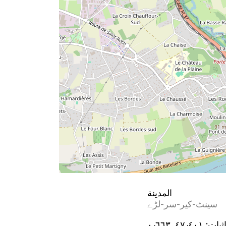
المدينة
سینٹ-کیر-سر-لڑے
ثيات:
٤٧٫٤٠١, ٠٫٦٦٣