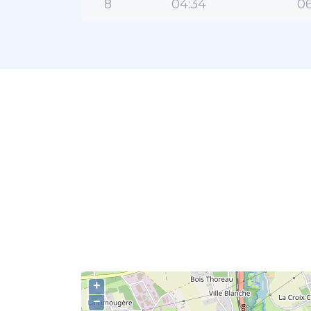
8
04:34
06
+
−