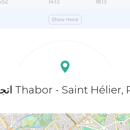
:52
14:13
18:13
Show more
لة Thabor - Saint Hélier, Rennes