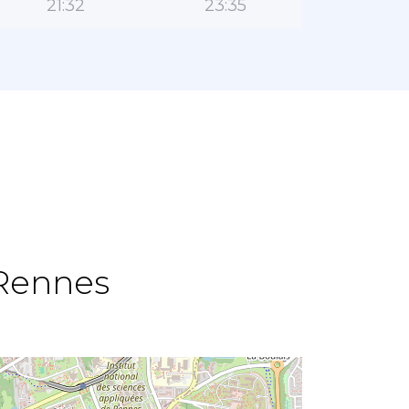
21:32
23:35
اتجاه القب