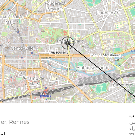
ب
مي
ier, Rennes
إحد