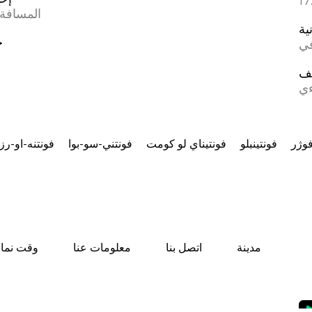
المسافة 
ية
خ
في
ف
ءي
وژر
فونتينبلو
فونتيناي لو كومت
فونتني-سو-بوا
فونتنه-او-رز
مدينة
اتصل بنا
معلومات عنا
وقت نماز