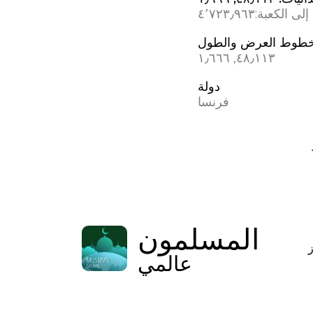
إلى الكعبة:
٤٬٧٢٣٫٩٦٣
طوط العرض والطول
٤٨٫١١٣, ؜١٫٦٦٦
دولة
فرنسا
المسلمون
عالمي