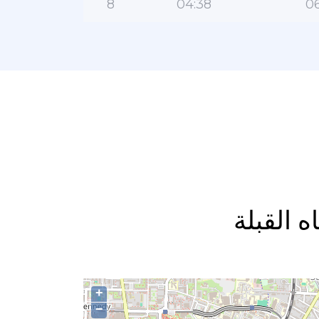
8
04:38
06
+
−