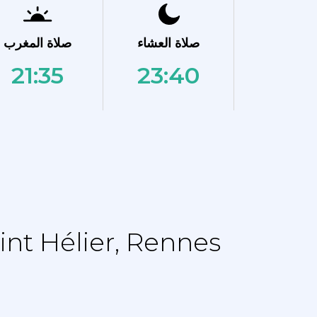
صلاة العشاء
صلاة المغرب
21:35
23:40
نماز الجدول الزمني - جدول التقويم ل nes