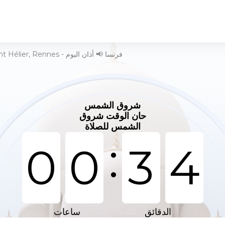
وقت الصلاة في Thabor - Saint Hélier, Rennes - فرنسا 📢 أذان اليوم
شروق الشمس
حان الوقت شروق
الشمس للصلاة
:
0
0
3
4
الدقائق
ساعات