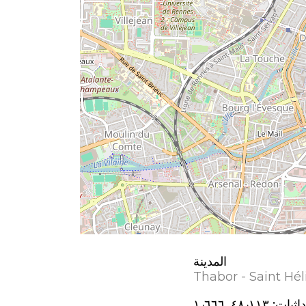
المدينة
Thabor - Saint Hél
اثيات:
٤٨٫١١٣, ؜١٫٦٦٦