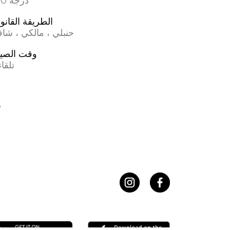
17.0 درجة
الطريقة القانون
حنبلي ، مالكي ، شا
وقت الصي
تلقا
ف