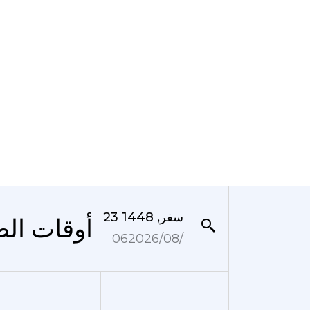
23 سفر, 1448
المدينة Thabor - Saint Hélier, Rennes
06‏/08‏/2026