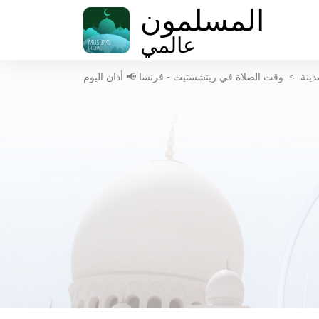
المسلمون
عالمي
دينة
>
وقت الصلاة في ريتشستيت - فرنسا 📢 أذان اليوم