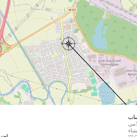
اب
امي
إحدا