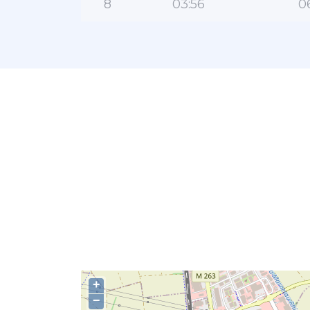
8
03:56
0
+
−