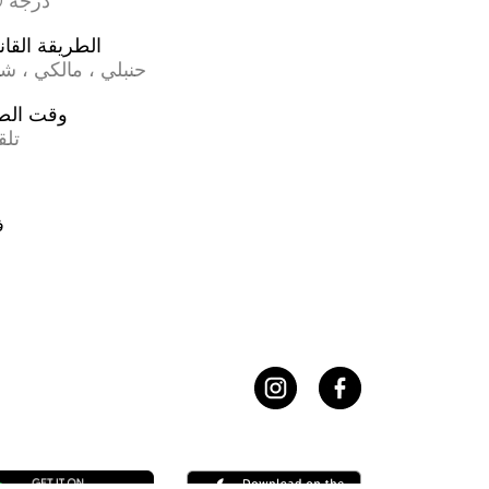
17.0 درجة
الطريقة القان
حنبلي ، مالكي ، ش
وقت الص
تلق
ف