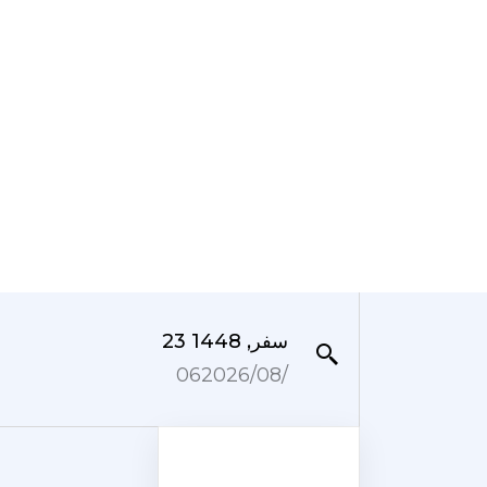
23 سفر, 1448
06‏/08‏/2026