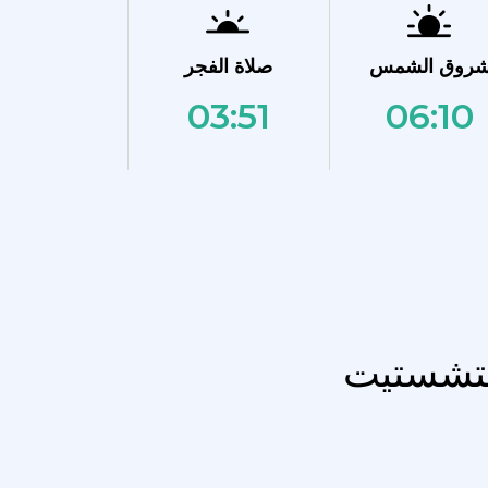
روق الشمس
صلاة الفجر
03:51
06:10
ريتشستيت