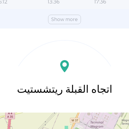
6:12
13:36
17:36
Show more
اتجاه القبلة ريتشستيت