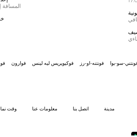
المسافة إل
ونية
خط
افي
يف
اءي
ونتني-سو-بوا
فونتنه-او-رز
فوكيويريس ليه لينس
فوارون
فوا
مدينة
اتصل بنا
معلومات عنا
وقت نماز