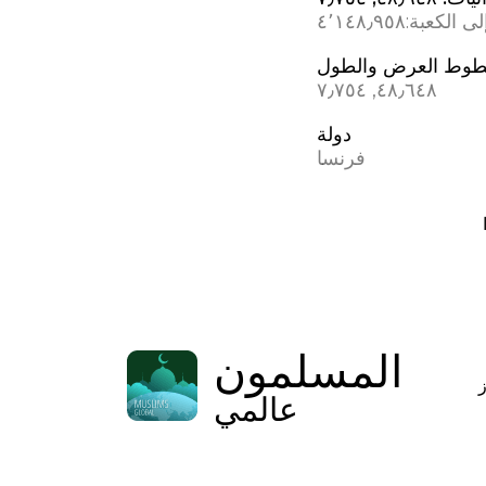
ى الكعبة:
٤٬١٤٨٫٩٥٨
وط العرض والطول
٤٨٫٦٤٨, ٧٫٧٥٤
دولة
فرنسا
المسلمون
عالمي