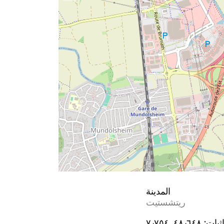
المدينة
ريتشستيت
ثيات:
٤٨٫٦٤٨, ٧٫٧٥٤