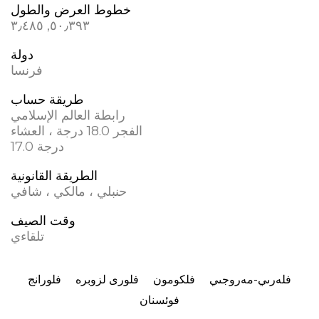
خطوط العرض والطول
٥٠٫٣٩٣, ٣٫٤٨٥
دولة
فرنسا
طريقة حساب
رابطة العالم الإسلامي
الفجر 18.0 درجة ، العشاء
17.0 درجة
الطريقة القانونية
حنبلي ، مالكي ، شافي
وقت الصيف
تلقاءي
فلەرىي-مەروجىي
فلکومون
فلوری لزوبره
فلورانج
فوئسنان