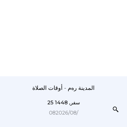
المدينة رەم - أوقات الصلاة
25 سفر, 1448
08‏/08‏/2026