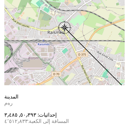
المدينة
رەم
إحداثيات:
٥٠٫٣٩٣, ٣٫٤٨٥
المسافة إلى الكعبة:
٤٬٥١٢٫٨٣٣