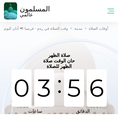
المسلمون
عالمي
أوقات الصلاة
>
مدينة
>
وقت الصلاة في رەم - فرنسا 📢 أذان اليوم
صلاة الظهر
حان الوقت صلاة
الظهر للصلاة
:
0
3
5
6
الدقائق
ساعات