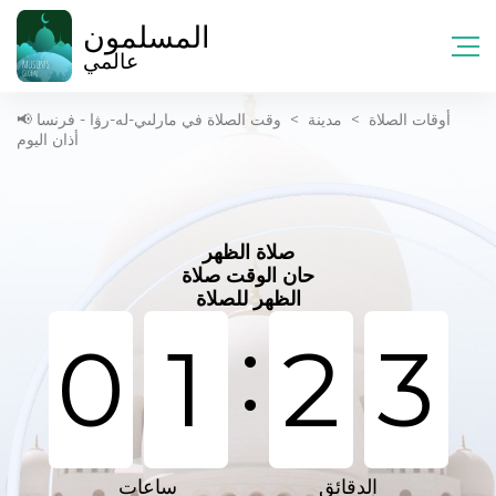
المسلمون
عالمي
أوقات الصلاة
>
مدينة
>
وقت الصلاة في مارلىي-لە-رۋا - فرنسا 📢
أذان اليوم
صلاة الظهر
حان الوقت صلاة
الظهر للصلاة
:
0
1
2
3
الدقائق
ساعات