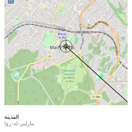
−
المدينة
مارلىي-لە-رۋا