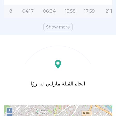
8
04:17
06:34
13:58
17:59
21:19
Show more
اتجاه القبلة مارلىي-لە-رۋا
+