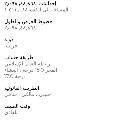
إحداثيات:
٤٨٫٨٦٨, ٢٫٠٩٨
المسافة إلى الكعبة:
٤٬٥١٣٫٠٨٤
خطوط العرض والطول
٤٨٫٨٦٨, ٢٫٠٩٨
دولة
فرنسا
طريقة حساب
رابطة العالم الإسلامي
الفجر 18.0 درجة ، العشاء
17.0 درجة
الطريقة القانونية
حنبلي ، مالكي ، شافي
وقت الصيف
تلقاءي