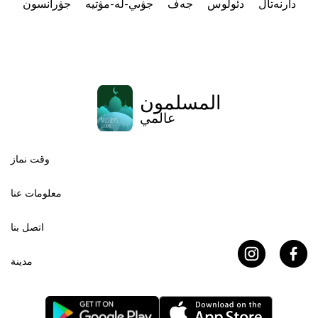
دارنەتال
دئولوس
جەف
جۋىي-لە-مۋتيە
جۋرانسون
المسلمون
عالمي
وقت نماز
معلومات عنا
اتصل بنا
مدينة