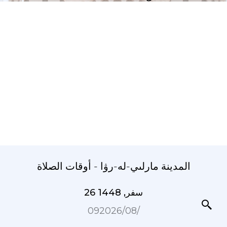
المدينة مارلىي-لە-رۋا - أوقات الصلاة
26 سفر, 1448
09‏/08‏/2026