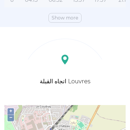
8
04:13
06:32
13:57
17:57
21:18
Show more
اتجاه القبلة Louvres
+
−