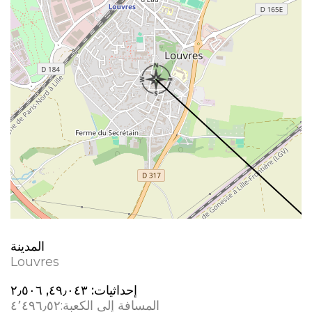
المدينة
Louvres
إحداثيات:
٤٩٫٠٤٣, ٢٫٥٠٦
المسافة إلى الكعبة:
٤٬٤٩٦٫٥٢