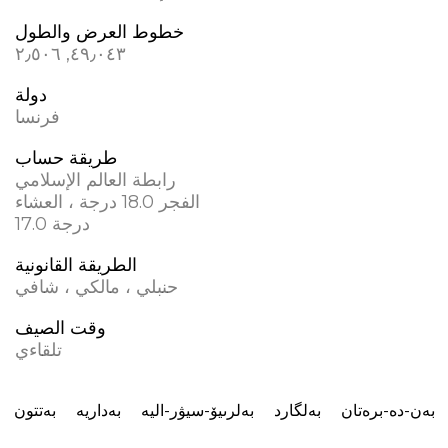
خطوط العرض والطول
٤٩٫٠٤٣, ٢٫٥٠٦
دولة
فرنسا
طريقة حساب
رابطة العالم الإسلامي
الفجر 18.0 درجة ، العشاء
17.0 درجة
الطريقة القانونية
حنبلي ، مالكي ، شافي
وقت الصيف
تلقاءي
بەن-دە-برەتان
بەلگارد
بەلرىيۆ-سيۋر-اليە
بەداريە
بەتتون